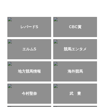
レパードS
CBC賞
エルムS
競馬エンタメ
地方競馬情報
海外競馬
今村聖奈
武 豊