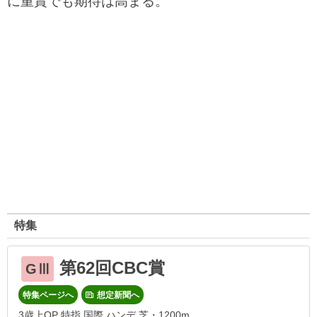
に重賞でも期待は高まる。
特集
第62回CBC賞
GⅢ
特集ページへ
想定新聞へ
3歳上OP 特指 国際 ハンデ 芝・1200m