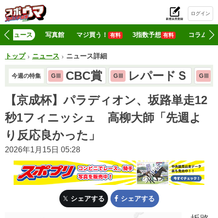
ログイン
初
ニュース
写真館
マジ買う！
3指数予想
コラム
有料
有料
トップ
ニュース
ニュース詳細
CBC賞
レパードＳ
今週の特集
GⅢ
GⅢ
GⅢ
【京成杯】パラディオン、坂路単走12
秒1フィニッシュ 高柳大師「先週よ
り反応良かった」
2026年1月15日 05:28
シェアする
シェアする