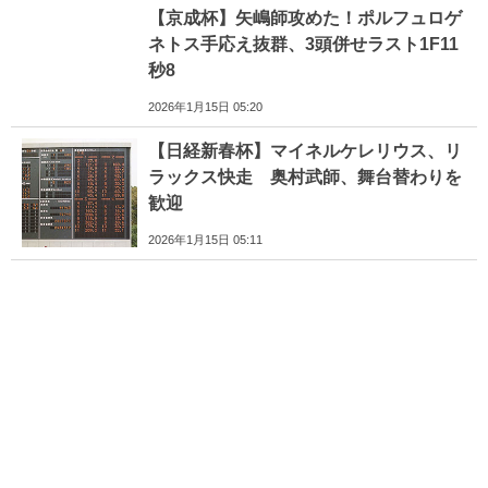
【京成杯】矢嶋師攻めた！ポルフュロゲ
ネトス手応え抜群、3頭併せラスト1F11
秒8
2026年1月15日 05:20
【日経新春杯】マイネルケレリウス、リ
ラックス快走 奥村武師、舞台替わりを
歓迎
2026年1月15日 05:11