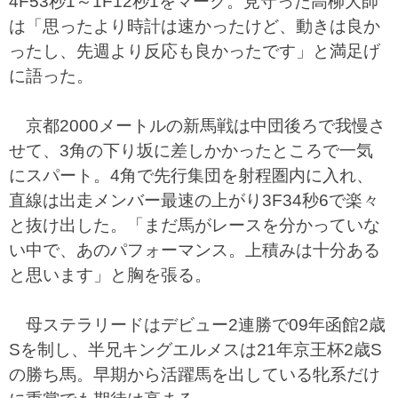
4F53秒1～1F12秒1をマーク。見守った高柳大師
は「思ったより時計は速かったけど、動きは良か
ったし、先週より反応も良かったです」と満足げ
に語った。
京都2000メートルの新馬戦は中団後ろで我慢さ
せて、3角の下り坂に差しかかったところで一気
にスパート。4角で先行集団を射程圏内に入れ、
直線は出走メンバー最速の上がり3F34秒6で楽々
と抜け出した。「まだ馬がレースを分かっていな
い中で、あのパフォーマンス。上積みは十分ある
と思います」と胸を張る。
母ステラリードはデビュー2連勝で09年函館2歳
Sを制し、半兄キングエルメスは21年京王杯2歳S
の勝ち馬。早期から活躍馬を出している牝系だけ