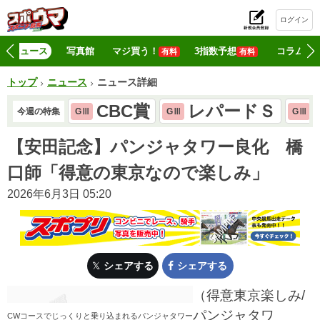
ログイン
初
ニュース
写真館
マジ買う！
3指数予想
コラム
有料
有料
トップ
ニュース
ニュース詳細
CBC賞
レパードＳ
今週の特集
GⅢ
GⅢ
GⅢ
【安田記念】パンジャタワー良化 橋
口師「得意の東京なので楽しみ」
2026年6月3日 05:20
シェアする
シェアする
（得意東京楽しみ/
パンジャタワ
CWコースでじっくりと乗り込まれるパンジャタワー