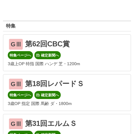
特集
第62回CBC賞
GⅢ
特集ページへ
確定新聞へ
3歳上OP 特指 国際 ハンデ 芝・1200m
第18回レパードＳ
GⅢ
特集ページへ
確定新聞へ
3歳OP 指定 国際 馬齢 ダ・1800m
第31回エルムＳ
GⅢ