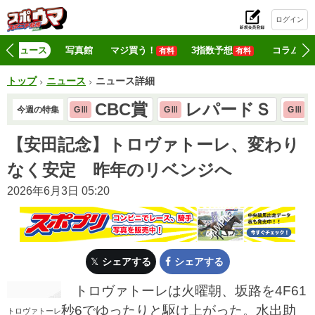
ログイン
初
ニュース
写真館
マジ買う！
3指数予想
コラム
有料
有料
トップ
ニュース
ニュース詳細
CBC賞
レパードＳ
今週の特集
GⅢ
GⅢ
GⅢ
【安田記念】トロヴァトーレ、変わり
なく安定 昨年のリベンジへ
2026年6月3日 05:20
シェアする
シェアする
トロヴァトーレは火曜朝、坂路を4F61
秒6でゆったりと駆け上がった。水出助
トロヴァトーレ