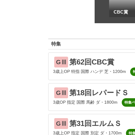
一
地方海外G1出馬表
CBC賞
特集
第62回CBC賞
GⅢ
3歳上OP 特指 国際 ハンデ 芝・1200m
第18回レパードＳ
GⅢ
3歳OP 指定 国際 馬齢 ダ・1800m
特集
第31回エルムＳ
GⅢ
3歳上OP 指定 国際 別定 ダ・1700m
特