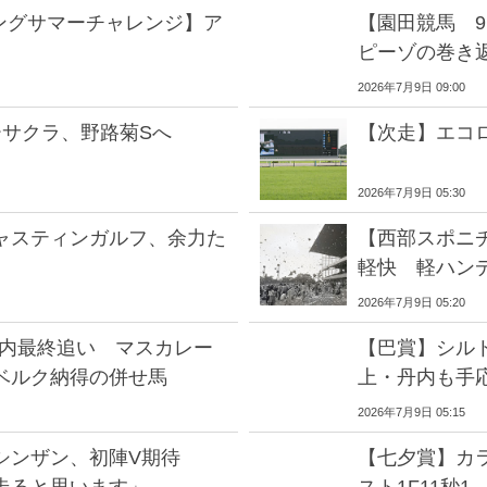
ングサマーチャレンジ】ア
【園田競馬 
ピーゾの巻き
2026年7月9日 09:00
ーサクラ、野路菊Sへ
【次走】エコ
2026年7月9日 05:30
ャスティンガルフ、余力た
【西部スポニ
軽快 軽ハン
2026年7月9日 05:20
国内最終追い マスカレー
【巴賞】シル
ベルク納得の併せ馬
上・丹内も手
2026年7月9日 05:15
シンザン、初陣V期待
【七夕賞】カ