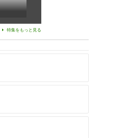
特集をもっと見る