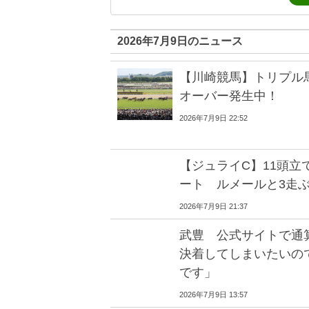
2026年7月9日のニュース
【川崎競馬】トリプル
オーバー発生中！
2026年7月9日 22:52
【ジュライC】11頭立
ート ルメールと3走
2026年7月9日 21:37
武豊 公式サイトで通算
決着してしまいたいの
です」
2026年7月9日 13:57