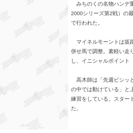
みちのくの名物ハンデ重
2000シリーズ第2戦）
で行われた。
マイネルモーントは坂路
併せ馬で調整。素軽い走りで
し、イニシャルポイント
高木師は「先週ビシッと
の中では動けている」と
練習をしている。スター
た。