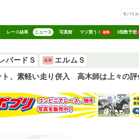
モバイル
報
レース結果
ニュース
写真館
マジ買う！
3指数予想
有料
レパードＳ
エルムＳ
GⅢ
ント、素軽い走り併入 高木師は上々の評