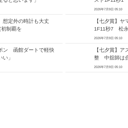
走ると思います」
スト1F11秒
2026年7月9日 05:10
、想定外の時計も大丈
【七夕賞】ヤ
賞初制覇を
1F11秒7 
2026年7月9日 05:10
コポン 函館ダートで軽快
【七夕賞】ア
いい」
整 中舘師は
2026年7月9日 05:10