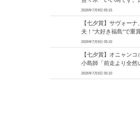
佐々木「いい馬です。
2026年7月9日 05:15
【七夕賞】サヴォーナ
夫！“大好き福島”で重
2026年7月9日 05:10
【七夕賞】オニャン
小島師「前走より全然
2026年7月9日 05:10