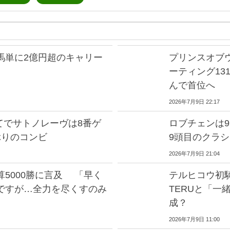
馬単に2億円超のキャリー
プリンスオブ
ーティング13
んで首位へ
2026年7月9日 22:17
てでサトノレーヴは8番ゲ
ロブチェンは9
ぶりのコンビ
9頭目のクラシ
2026年7月9日 21:04
5000勝に言及 「早く
テルヒコウ初
ですが…全力を尽くすのみ
TERUと「一
成？
2026年7月9日 11:00