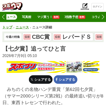
ログイン
初
ニュース
写真館
マジ買う！
3指数予想
コラム
有料
有料
トップ
ニュース
ニュース詳細
CBC賞
レパードＳ
今週の特集
GⅢ
GⅢ
GⅢ
【七夕賞】追ってひと言
2026年7月9日 05:10
シェアする
シェアする
みちのくの名物ハンデ重賞「第62回七夕賞」
（サマー2000シリーズ第2戦）の最終追い切りが8
日、東西トレセンで行われた。