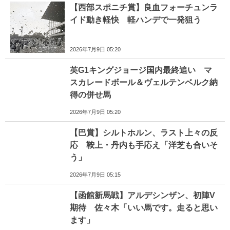
【西部スポニチ賞】良血フォーチュンラ
イド動き軽快 軽ハンデで一発狙う
2026年7月9日 05:20
英G1キングジョージ国内最終追い マ
スカレードボール＆ヴェルテンベルク納
得の併せ馬
2026年7月9日 05:20
【巴賞】シルトホルン、ラスト上々の反
応 鞍上・丹内も手応え「洋芝も合いそ
う」
2026年7月9日 05:15
【函館新馬戦】アルデシンザン、初陣V
期待 佐々木「いい馬です。走ると思い
ます」