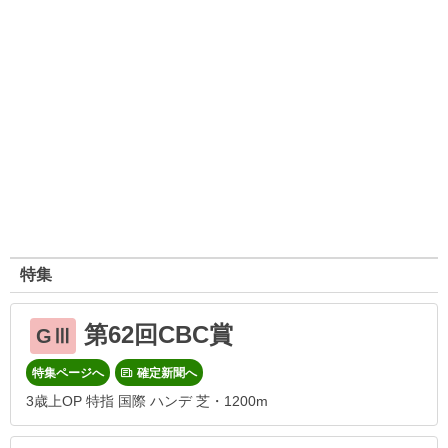
特集
第62回CBC賞
GⅢ
特集ページへ
確定新聞へ
3歳上OP 特指 国際 ハンデ 芝・1200m