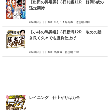
【出田の昇竜券】8日札幌11R 好調6歳の
逃走期待
2026年8月8日 08:00 出た！！昇竜券 特別編 出田
【小林の馬券道】8日新潟12R 攻めの動
き良く久々でも勝負仕上げ
2026年8月8日 08:00 馬券道 特別編 小林
レイニング 仕上がりは万全