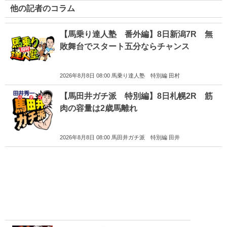
他の記者のコラム
【馬乗り達人塾 番外編】8日新潟7R 無
敗舞台でスタート五分ならチャンス
2026年8月8日 08:00 馬乗り達人塾 特別編 田村
【馬田井ガチ派 特別編】8日札幌2R 筋
肉の容量は2歳馬離れ
2026年8月8日 08:00 馬田井ガチ派 特別編 田井