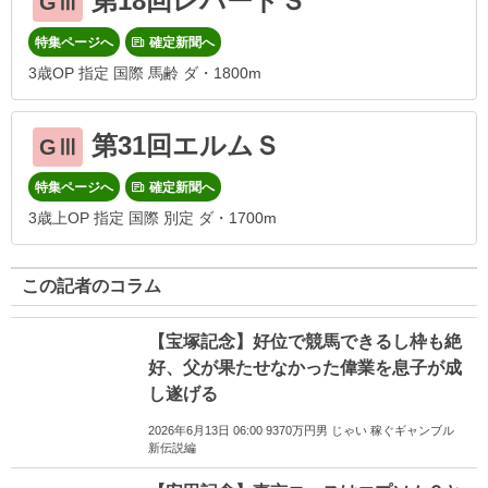
第18回レパードＳ
GⅢ
特集ページへ
確定新聞へ
3歳OP 指定 国際 馬齢 ダ・1800m
第31回エルムＳ
GⅢ
特集ページへ
確定新聞へ
3歳上OP 指定 国際 別定 ダ・1700m
この記者のコラム
【宝塚記念】好位で競馬できるし枠も絶
好、父が果たせなかった偉業を息子が成
し遂げる
2026年6月13日 06:00 9370万円男 じゃい 稼ぐギャンブル
新伝説編