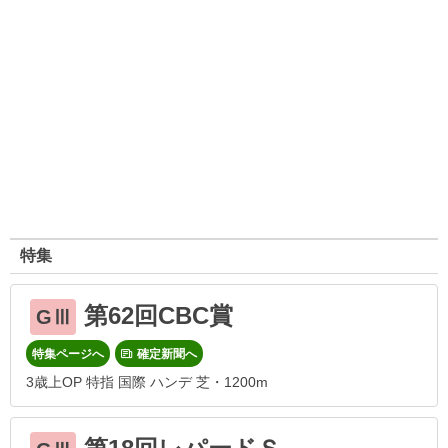
特集
第62回CBC賞
GⅢ
特集ページへ
確定新聞へ
3歳上OP 特指 国際 ハンデ 芝・1200m