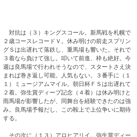
対抗は（３）キングスコール。新馬戦を札幌で
２歳コースレコードＶ。休み明けの前走スプリン
グＳは出遅れて落鉄し、重馬場も響いた。それで
３着なら負けて強し。叩いて前進、枠も絶好。今
週は良馬場で行われそうなので、スタートさえ決
まれば巻き返し可能。人気もない。３番手に（１
１）ミュージアムマイル。朝日杯ＦＳは出遅れて
２着。弥生賞ディープ記念（４着）は休み明けと
雨馬場が影響したが、同舞台を経験できたのは強
み。良馬場予報だし、この鞍上で上位争いに期待
する。
その次に（１３）アロヒアリイ。弥生賞ディー