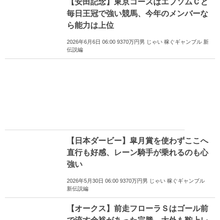
【安田記念】東京コースはエプソムＣと
毎日王冠で強い競馬、今年のメンバーな
ら能力は上位
2026年6月6日 06:00 9370万円男 じゃい 稼ぐギャンブル 新
伝説編
【日本ダービー】皐月賞を使わずここへ
直行も好感、レーン騎手が乗れるのも心
強い
2026年5月30日 06:00 9370万円男 じゃい 稼ぐギャンブル
新伝説編
【オークス】前走フローラＳはゴール前