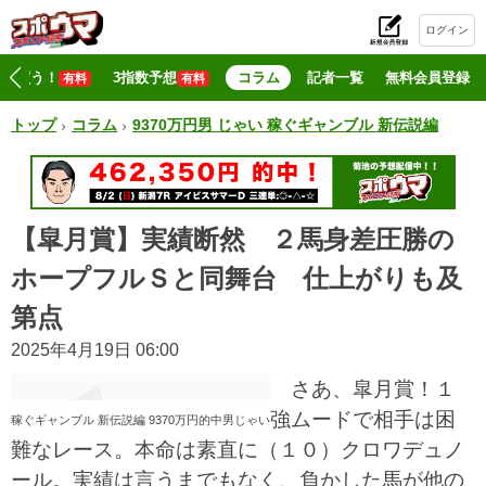
ログイン
初
マジ買う！
3指数予想
コラム
記者一覧
無料会員登録
有料
有料
トップ
コラム
9370万円男 じゃい 稼ぐギャンブル 新伝説編
【皐月賞】実績断然 ２馬身差圧勝の
ホープフルＳと同舞台 仕上がりも及
第点
2025年4月19日 06:00
さあ、皐月賞！１
強ムードで相手は困
稼ぐギャンブル 新伝説編 9370万円的中男じゃい
難なレース。本命は素直に（１０）クロワデュノ
ール。実績は言うまでもなく、負かした馬が他の