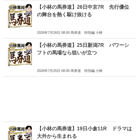
【小林の馬券道】26日中京7R 先行優位
の舞台を熱く駆け抜ける
2026年7月26日 08:00 馬券道 特別編 小林
【小林の馬券道】25日新潟7R パワーシ
フトの馬場なら狙いが立つ
2026年7月25日 08:00 馬券道 特別編 小林
【小林の馬券道】19日小倉11R ドラマは
大外から生まれる