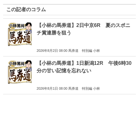
この記者のコラム
【小林の馬券道】2日中京6R 夏のスポニ
チ賞連勝を狙う
2026年8月2日 08:00 馬券道 特別編 小林
【小林の馬券道】1日新潟12R 午後6時30
分の甘い記憶を忘れない
2026年8月1日 08:00 馬券道 特別編 小林