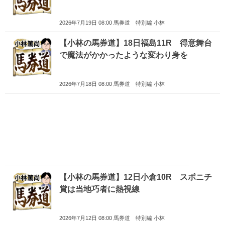
2026年7月19日 08:00 馬券道 特別編 小林
【小林の馬券道】18日福島11R 得意舞台
で魔法がかかったような変わり身を
2026年7月18日 08:00 馬券道 特別編 小林
【小林の馬券道】12日小倉10R スポニチ
賞は当地巧者に熱視線
2026年7月12日 08:00 馬券道 特別編 小林