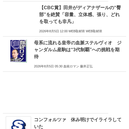
【CBC賞】田井がディアナザールの“臀
部”を絶賛「容量、立体感、張り、どれ
を取っても非凡」
2026年8月5日 12:00 WEB取材班 WEB取材班
母系に流れる皇帝の血脈ステルヴィオ ジ
ャンダルム産駒は“3代制覇”への挑戦を期
待
2026年8月5日 05:30 血統ロマン 藤井正弘
コンフォルツァ 休み明けでイライラして
いた