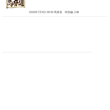
2026年7月4日 08:00 馬券道 特別編 小林