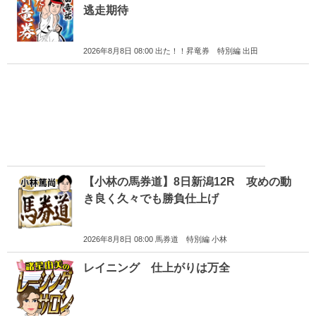
逃走期待
2026年8月8日 08:00 出た！！昇竜券 特別編 出田
【小林の馬券道】8日新潟12R 攻めの動
き良く久々でも勝負仕上げ
2026年8月8日 08:00 馬券道 特別編 小林
レイニング 仕上がりは万全