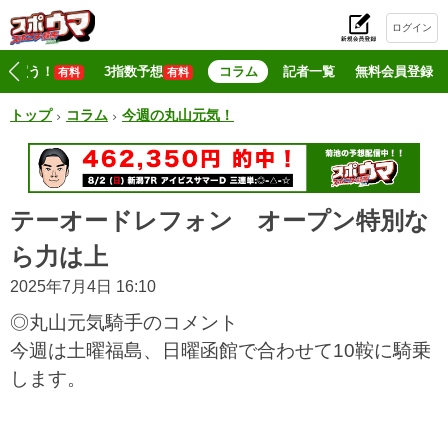
ログイン
初
マジ買う！
3指数予想
コラム
記者一覧
無料会員登録
有料
有料
トップ
コラム
今週の丸山元気！
テーオードレフォン オープン特別な
ら力は上
2025年7月4日 16:10
◎丸山元気騎手のコメント
今週は土曜福島、日曜函館で合わせて10鞍に騎乗
します。