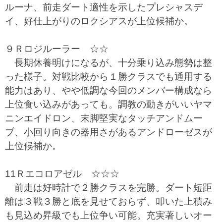
ルーナ、前走ダート適性を示したプレシャスデ
イ、好仕上がりのロクシアスが上位候補か。
９Ｒロジルーラー ☆☆
長期休養明けになるが、十分乗り込み態勢は整
った様子。対戦比較から１勝クラスでも通用する
能力はあり、やや低調な今回のメンバー構成なら
上位食い込みがあっても。調教の動きがいいヤマ
ニンエイドロン、末脚堅実なタッチアンドムー
ブ、小回り向きの器用さがあるアンドローゼスが
上位候補か。
11Ｒエコロアゼル ☆☆☆
前走は好時計で２勝クラスを完勝。ダート短距
離は３戦３勝と底を見せておらず、叩いた上積み
も見込め昇級でも上位争い可能。充実著しいオー