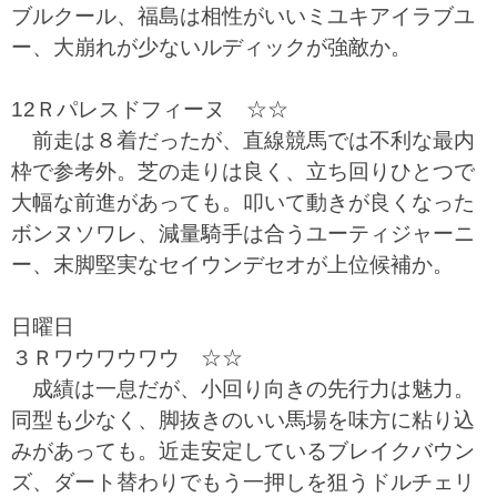
ブルクール、福島は相性がいいミユキアイラブユ
ー、大崩れが少ないルディックが強敵か。
12Ｒパレスドフィーヌ ☆☆
前走は８着だったが、直線競馬では不利な最内
枠で参考外。芝の走りは良く、立ち回りひとつで
大幅な前進があっても。叩いて動きが良くなった
ボンヌソワレ、減量騎手は合うユーティジャーニ
ー、末脚堅実なセイウンデセオが上位候補か。
日曜日
３Ｒワウワウワウ ☆☆
成績は一息だが、小回り向きの先行力は魅力。
同型も少なく、脚抜きのいい馬場を味方に粘り込
みがあっても。近走安定しているブレイクバウン
ズ、ダート替わりでもう一押しを狙うドルチェリ