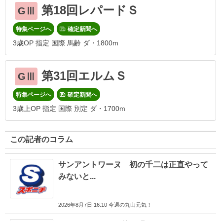
第18回レパードＳ
GⅢ
特集ページへ
確定新聞へ
3歳OP 指定 国際 馬齢 ダ・1800m
第31回エルムＳ
GⅢ
特集ページへ
確定新聞へ
3歳上OP 指定 国際 別定 ダ・1700m
この記者のコラム
サンアントワーヌ 初の千二は正直やって
みないと...
2026年8月7日 16:10 今週の丸山元気！