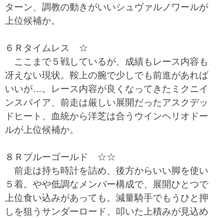
ターン、調教の動きがいいシュヴァルノワールが
上位候補か。
６Ｒタイムレス ☆
ここまで５戦しているが、成績もレース内容も
冴えない現状。鞍上の腕で少しでも前進があれば
いいが…。レース内容が良くなってきたミクニイ
ンスパイア、前走は厳しい展開だったアスクデッ
ドヒート、血統から洋芝は合うウインヘリオドー
ルが上位候補か。
８Ｒブルーゴールド ☆☆
前走は持ち時計を詰め、後方からいい脚を使い
５着。やや低調なメンバー構成で、展開ひとつで
上位食い込みがあっても。減量騎手でもうひと押
しを狙うサンダーロード、叩いた上積みが見込め