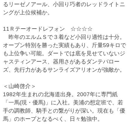
るリーゼノアール、小回り巧者のレッドライトニ
ングが上位候補か。
11Ｒテーオードレフォン ☆☆☆☆
昨年のエルムＳで３着など小回り適性は十分。
オープン特別を勝った実績もあり、斤量59キロで
も上位争い可能。ダートでは底を見せていないジ
ャスティンアース、器用さがあるダンテバロー
ズ、先行力があるサンライズアリオンが強敵か。
＜山崎啓介＞
1982年生まれの北海道出身。2007年に専門紙
「一馬(現・優馬)」に入社。美浦の想定班で、若
手の調教師、騎手との繋がりが深い。現在も「優
馬」のホープとなるべく、日々勉強中。