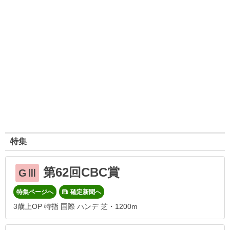
特集
第62回CBC賞
GⅢ
特集ページへ
確定新聞へ
3歳上OP 特指 国際 ハンデ 芝・1200m