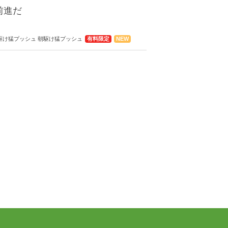
前進だ
30 朝駆け猛プッシュ 朝駆け猛プッシュ
有料限定
NEW