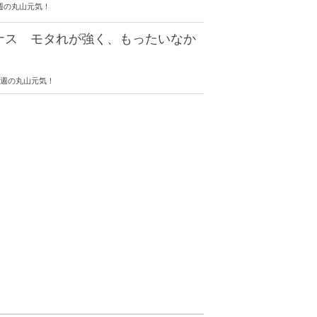
 今週の丸山元気！
ナス モタれが強く、もったいなか
0 今週の丸山元気！