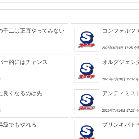
の千二は正直やってみない
コンフォルツ
2026年8月4日 17:25
！
バー的にはチャンス
オルグジェシ
気！
2026年7月28日 15:3
に良くなるのは先
アンティミス
気！
2026年7月14日 17:2
昇級でもやれる
プリンキパト