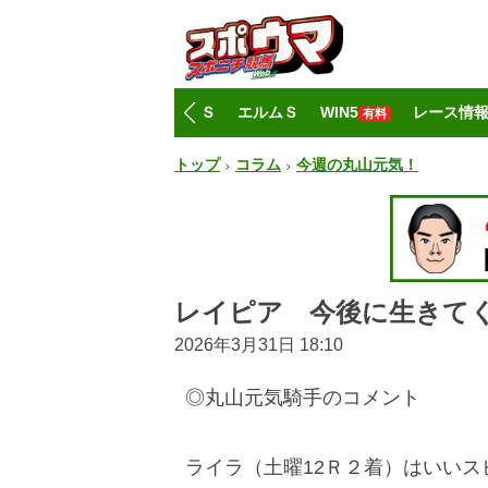
トップ
CBC賞
レパードＳ
エルムＳ
WIN5
レース情
有料
トップ
コラム
今週の丸山元気！
レイピア 今後に生きて
2026年3月31日 18:10
◎丸山元気騎手のコメント
ライラ（土曜12Ｒ２着）はいい