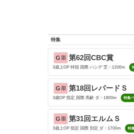
特集
第62回CBC賞
GⅢ
3歳上OP 特指 国際 ハンデ 芝・1200m
第18回レパードＳ
GⅢ
3歳OP 指定 国際 馬齢 ダ・1800m
特集
第31回エルムＳ
GⅢ
3歳上OP 指定 国際 別定 ダ・1700m
特