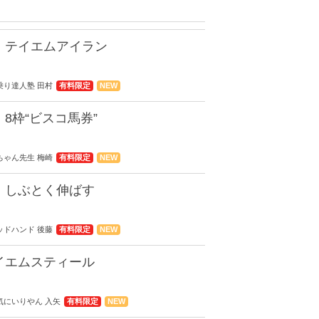
 テイエムアイラン
 馬乗り達人塾 田村
有料限定
NEW
8枠“ビスコ馬券”
 梅ちゃん先生 梅崎
有料限定
NEW
 しぶとく伸ばす
 ゴッドハンド 後藤
有料限定
NEW
イエムスティール
 お気にいりやん 入矢
有料限定
NEW