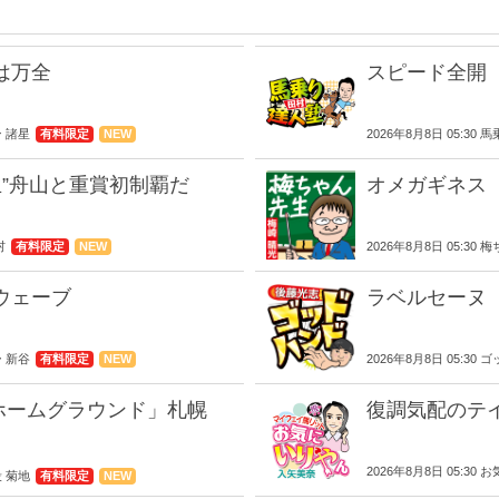
は万全
スピード全開
ン 諸星
有料限定
NEW
2026年8月8日 05:30
生”舟山と重賞初制覇だ
オメガギネス 
村
有料限定
NEW
2026年8月8日 05:30
ウェーブ
ラベルセーヌ
ー 新谷
有料限定
NEW
2026年8月8日 05:30
ホームグラウンド」札幌
復調気配のテ
2026年8月8日 05:30
殺 菊地
有料限定
NEW