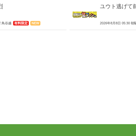
烈
ユウト逃げて
理 鳥谷越
有料限定
NEW
2026年8月8日 05: