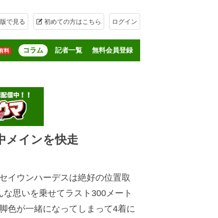
版で見る
初めての方はこちら
ログイン
コラム
記者一覧
無料会員登録
有料
中メインを快走
セイウンハーデスは絶好の位置取
な思いを乗せてラスト300メート
脚色が一緒になってしまって4着に