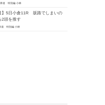
0 馬券道 特別編 小林
】5日小倉11R 坂路でしまいの
る2頭を推す
 馬券道 特別編 小林