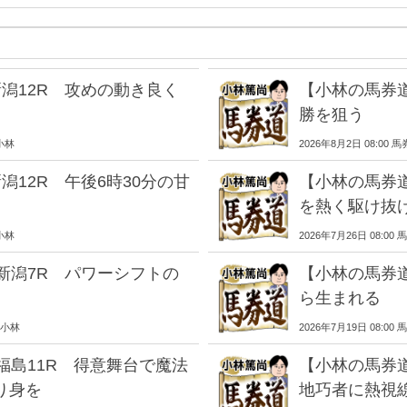
潟12R 攻めの動き良く
【小林の馬券
勝を狙う
 小林
2026年8月2日 08:00
潟12R 午後6時30分の甘
【小林の馬券道
を熱く駆け抜
 小林
2026年7月26日 08:0
新潟7R パワーシフトの
【小林の馬券道
ら生まれる
 小林
2026年7月19日 08:0
福島11R 得意舞台で魔法
【小林の馬券道
り身を
地巧者に熱視