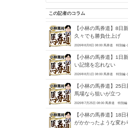
この記者のコラム
【小林の馬券道】8日新
久々でも勝負仕上げ
2026年8月8日 08:00 馬券道 特別編
【小林の馬券道】1日新
い記憶を忘れない
2026年8月1日 08:00 馬券道 特別編
【小林の馬券道】25日
馬場なら狙いが立つ
2026年7月25日 08:00 馬券道 特別編
【小林の馬券道】18日
がかかったような変わ