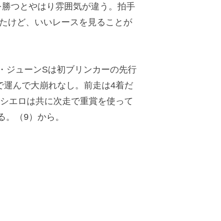
を勝つとやはり雰囲気が違う。拍手
たけど、いいレースを見ることが
・ジューンSは初ブリンカーの先行
で運んで大崩れなし。前走は4着だ
ルシエロは共に次走で重賞を使って
る。（9）から。