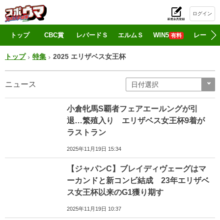
ログイン
初
トップ
CBC賞
レパードＳ
エルムＳ
WIN5
レース情
有料
トップ
特集
2025 エリザベス女王杯
ニュース
小倉牝馬S覇者フェアエールングが引
退…繁殖入り エリザベス女王杯9着が
ラストラン
2025年11月19日 15:34
【ジャパンC】ブレイディヴェーグはマ
ーカンドと新コンビ結成 23年エリザベ
ス女王杯以来のG1獲り期す
2025年11月19日 10:37