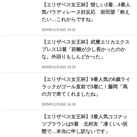
【エリザベス女王杯】惜しい2着…4番人
気パラディレーヌ好反応 岩田望「称え
たい…これからですね」
2025年11月16日 16:31
【エリザベス女王杯】武豊エリカエクス
プレス12着「距離が少し長かったのか
な。外回りもしんどかった」
2025年11月16日 16:25
【エリザベス女王杯】9番人気の6歳ライ
ラックがゴール直前で3着に！藤岡「馬
の力で来てくれましたね」
2025年11月16日 16:19
【エリザベス女王杯】3番人気ココナッ
ツブラウンは5着 北村友「凄くいい状
態で…本当に申し訳ないです」