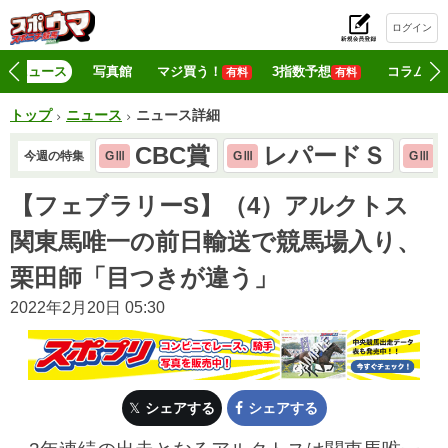
ログイン
初
ニュース
写真館
マジ買う！
3指数予想
コラム
有料
有料
トップ
ニュース
ニュース詳細
CBC賞
レパードＳ
今週の特集
GⅢ
GⅢ
GⅢ
【フェブラリーS】（4）アルクトス
関東馬唯一の前日輸送で競馬場入り、
栗田師「目つきが違う」
2022年2月20日 05:30
シェアする
シェアする