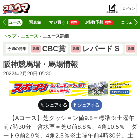
ログイン
初
ニュース
写真館
マジ買う！
3指数予想
コラム
有料
有料
トップ
ニュース
ニュース詳細
CBC賞
レパードＳ
今週の特集
GⅢ
GⅢ
GⅢ
阪神競馬場・馬場情報
2022年2月20日 05:30
シェアする
シェアする
【Aコース】芝クッション値9.8＝標準※土曜午
前7時30分 含水率＝芝G前8.8％、4角10.5％ ダ
ートG前2.9％、4角2.5％※土曜午前4時30分。土