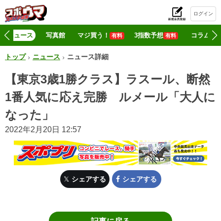
ログイン
初
ニュース
写真館
マジ買う！
3指数予想
コラム
有料
有料
トップ
ニュース
ニュース詳細
【東京3歳1勝クラス】ラスール、断然
1番人気に応え完勝 ルメール「大人に
なった」
2022年2月20日 12:57
シェアする
シェアする