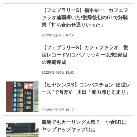
【フェブラリーS】福永祐一 カフェフ
ァラオ連覇導いた!復帰後初のG1で好騎
乗「打ち合わせ通りいった」
2022年2月20日 16:16
【フェブラリーS】カフェファラオ 復
活レコードV!コパノリッキー以来2頭目
の連覇達成
2022年2月20日 15:43
【ヒヤシンスS】コンバスチョン“出世レ
ース”で首差V 川田「能力感じる走り」
2022年2月20日 15:17
競馬でもカーリング人気？ 小倉8Rに
ヤップヤップヤップ出走