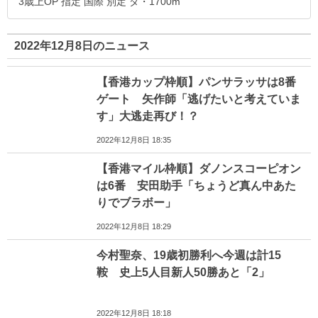
3歳上OP 指定 国際 別定 ダ・1700m
2022年12月8日のニュース
【香港カップ枠順】パンサラッサは8番
ゲート 矢作師「逃げたいと考えていま
す」大逃走再び！？
2022年12月8日 18:35
【香港マイル枠順】ダノンスコーピオン
は6番 安田助手「ちょうど真ん中あた
りでブラボー」
2022年12月8日 18:29
今村聖奈、19歳初勝利へ今週は計15
鞍 史上5人目新人50勝あと「2」
2022年12月8日 18:18