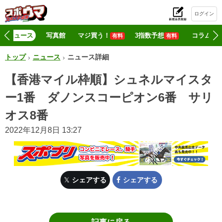
ログイン
初
ニュース
写真館
マジ買う！
3指数予想
コラム
有料
有料
トップ
ニュース
ニュース詳細
【香港マイル枠順】シュネルマイスタ
ー1番 ダノンスコーピオン6番 サリ
オス8番
2022年12月8日 13:27
シェアする
シェアする