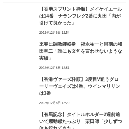
【香港スプリント枠順】メイケイエール
は14番 ナランフレグ2番に丸田「内が
引けて良かった」
2022年12月8日 12:54
来春に調教師転身 福永祐一と同期の和
田竜二「誰にも文句を言わせないような
実績」
2022年12月8日 12:51
【香港ヴァーズ枠順】3度目V狙うグロ
ーリーヴェイズは4番、ウインマリリン
は3番
2022年12月8日 12:29
【有馬記念】タイトルホルダー2週前追
いで躍動感たっぷり 栗田師「少しずつ
体も絞れてきた」