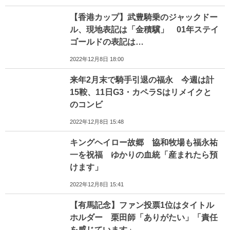
【香港カップ】武豊騎乗のジャックドー
ル、現地表記は「金積驥」 01年ステイ
ゴールドの表記は…
2022年12月8日 18:00
来年2月末で騎手引退の福永 今週は計
15鞍、11日G3・カペラSはリメイクと
のコンビ
2022年12月8日 15:48
キングヘイロー故郷 協和牧場も福永祐
一を祝福 ゆかりの血統「産まれたら預
けます」
2022年12月8日 15:41
【有馬記念】ファン投票1位はタイトル
ホルダー 栗田師「ありがたい」「責任
を感じています」