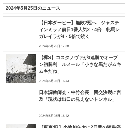
2024年5月25日のニュース
【日本ダービー】無敗2冠へ ジャステ
ィンミラノ前日1番人気2・4倍 牝馬レ
ガレイラが4・5倍で続く
2024年5月25日 17:38
【欅S】コスタノヴァが3連勝でオープ
ン初勝利 ルメール「小さな馬だがムキ
ムキだね」
2024年5月25日 16:43
日本調教師会・中竹会長 団交決裂に言
及「現状は出口の見えないトンネル」
2024年5月25日 16:42
【東京4R】小牧加矢太に2日間の騎乗停