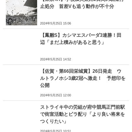
止処分 首差Vも追う動作が不十分
2024年5月25日 15:06
【鳳雛S】カシマエスパーダ3連勝！田
辺「まだ上積みがあると思う」
2024年5月25日 14:52
【佐賀・第66回栄城賞】26日発走 ウ
ルトラノホシ3歳2冠へ激走！ 予想印を
公開
2024年5月25日 12:00
ストライキ中の労組が府中競馬正門前駅
で街宣活動とビラ配り「より良い将来を
つくりたい」
2024年5月25日 10:51