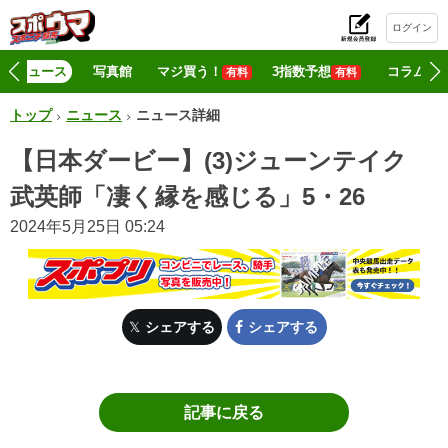
ログイン
初
ニュース
写真館
マジ買う！
3指数予想
コラム
有料
有料
トップ
ニュース
ニュース詳細
【日本ダービー】(3)ジューンテイク
武英師「凄く縁を感じる」5・26
2024年5月25日 05:24
シェアする
シェアする
記事に戻る