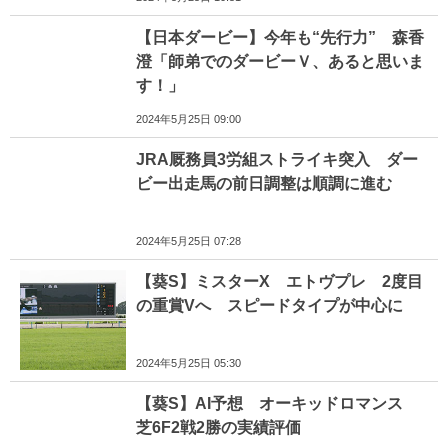
【日本ダービー】今年も“先行力” 森香
澄「師弟でのダービーＶ、あると思いま
す！」
2024年5月25日 09:00
JRA厩務員3労組ストライキ突入 ダー
ビー出走馬の前日調整は順調に進む
2024年5月25日 07:28
【葵S】ミスターX エトヴプレ 2度目
の重賞Vへ スピードタイプが中心に
2024年5月25日 05:30
【葵S】AI予想 オーキッドロマンス
芝6F2戦2勝の実績評価