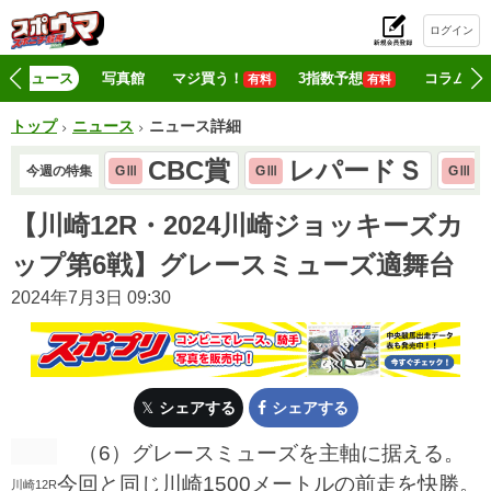
ログイン
初
ニュース
写真館
マジ買う！
3指数予想
コラム
有料
有料
トップ
ニュース
ニュース詳細
CBC賞
レパードＳ
今週の特集
GⅢ
GⅢ
GⅢ
【川崎12R・2024川崎ジョッキーズカ
ップ第6戦】グレースミューズ適舞台
2024年7月3日 09:30
シェアする
シェアする
（6）グレースミューズを主軸に据える。
今回と同じ川崎1500メートルの前走を快勝。
川崎12R