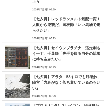
上々
2024年7月3日 05:30
【七夕賞】レッドランメルト気配一変！
大敗から逆襲だ、国枝師「いい馬場で走
らせたい」
2024年7月3日 05:23
【七夕賞】セイウンプラチナ 逃走劇も
う一丁、千葉師「先手を取る自分の競馬
に持ち込みたい」
2024年7月3日 05:23
【七夕賞】アラタ 58キロでも好感触、
陣営「力みがなく落ち着いているのもい
い」
2024年7月3日 05:23
【プロキオンS】スレイマン 得意舞台