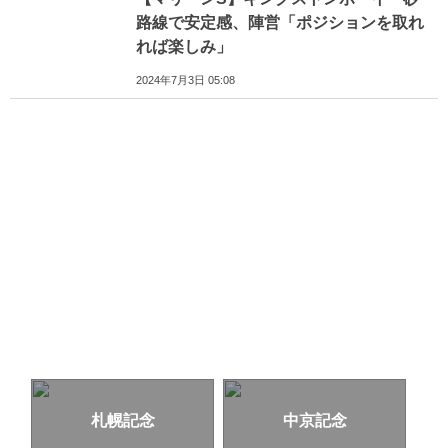
路線で安定感、陣営「ポジションを取れ
れば楽しみ」
2024年7月3日 05:08
札幌記念
中京記念