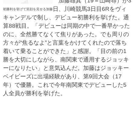
加藤雄真（19＝山崎尋）が3
日、川崎競馬3日目6Rをヴィ
初勝利を挙げて笑顔を見せる加藤
キャンデルで制し、デビュー初勝利を挙げた。通
算88戦目。「デビューは同期の中で一番早かった
のに、全然勝てなくて焦りがあった。でも周りの
方々が“焦るなよ”と言葉をかけてくれたので落ち
着いて乗ることができた」と感謝。「目の前の1
勝を大切にしながら、南関東で通用するジョッキ
ーになりたい」と意気込んだ。加藤はジョッキー
ベイビーズに出場経験があり、第9回大会（17
年）で優勝。これで今年南関東でデビューした5
人全員が勝利を挙げた。