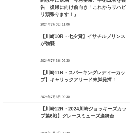
調教中に落馬 今村聖奈、手術成功を報
告 復帰に向け前向き「これからリハビ
リ頑張ります！」
2024年7月3日 11:06
【川崎10R・七夕賞】イサチルプリンス
が強襲
2024年7月3日 09:30
【川崎11R・スパーキングレディーカッ
プ】キャリックアリード末脚発揮！
2024年7月3日 09:30
【川崎12R・2024川崎ジョッキーズカッ
プ第6戦】グレースミューズ適舞台