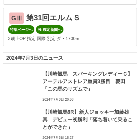
第31回エルムＳ
GⅢ
特集ページへ
確定新聞へ
3歳上OP 指定 国際 別定 ダ・1700m
2024年7月3日のニュース
【川崎競馬 スパーキングレディーＣ】
アーテルアストレア重賞3勝目 菱田
「この馬のリズムで」
2024年7月3日 20:58
【川崎競馬6R】新人ジョッキー加藤雄
真 デビュー初勝利「落ち着いて乗るこ
とができた」
2024年7月3日 18:27