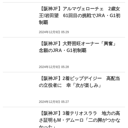
【阪神JF】アルマヴェローチェ 2歳女
王!岩田望 61回目の挑戦でJRA・G1初
制覇
2024年12月9日 05:29
【阪神JF】大野照旺オーナー「興奮」
念願のJRA・G1初制覇
2024年12月9日 05:28
【阪神JF】2着ビップデイジー 高配当
の立役者に 幸「次が楽しみ」
2024年12月9日 05:27
【阪神JF】3着テリオスララ 地力の高
さ証明もM・デムーロ「二の脚がつかな
かった」