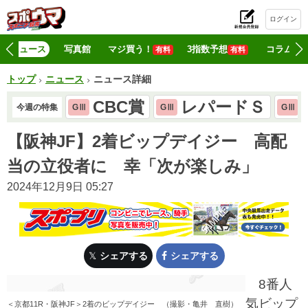
ログイン
初
ニュース
写真館
マジ買う！
3指数予想
コラム
有料
有料
トップ
ニュース
ニュース詳細
CBC賞
レパードＳ
今週の特集
GⅢ
GⅢ
GⅢ
【阪神JF】2着ビップデイジー 高配
当の立役者に 幸「次が楽しみ」
2024年12月9日 05:27
シェアする
シェアする
8番人
気ビップ
＜京都11R・阪神JF＞2着のビップデイジー （撮影・亀井 直樹）