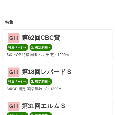
特集
第62回CBC賞
GⅢ
特集ページへ
確定新聞へ
3歳上OP 特指 国際 ハンデ 芝・1200m
第18回レパードＳ
GⅢ
特集ページへ
確定新聞へ
3歳OP 指定 国際 馬齢 ダ・1800m
第31回エルムＳ
GⅢ