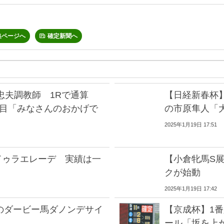
集ページへ
確定新聞へ
忠夫調教師 1Rで通算
【日経新春杯
6人目「みなさんのおかげで
の市原隼人「
2025年1月19日 17:51
ドゥラエレーデ 実績は一
【小倉牝馬S
クが始動
2025年1月19日 17:42
年のダービー馬ダノンデサイ
【京成杯】1
ール「坂を上