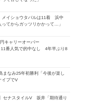
】メイショウタバルは11着 浜中
入ってからガッツリかかって…」
5億円キャリーオーバー
4→11番人気で的中なし 4年半ぶり8
島まなみ25年初勝利「今後が楽し
ケイプでV
馬】セナスタイルV 坂井「期待通り
」