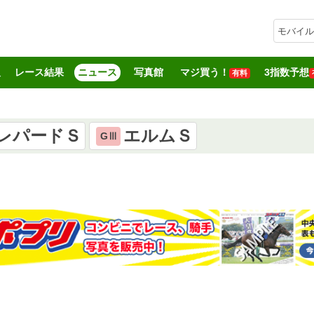
モバイル
報
レース結果
ニュース
写真館
マジ買う！
3指数予想
有料
レパードＳ
エルムＳ
GⅢ