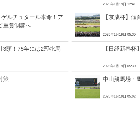
2025年1月19日 12:41
 ゲルチュタール本命！ア
【京成杯】傾
て重賞制覇へ
2025年1月19日 05:30
3頭！75年には2冠牝馬
【日経新春杯
2025年1月19日 05:30
対策
中山競馬場・
2025年1月19日 05:02