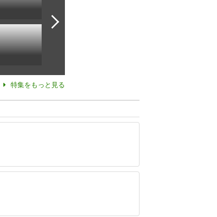
特集をもっと見る