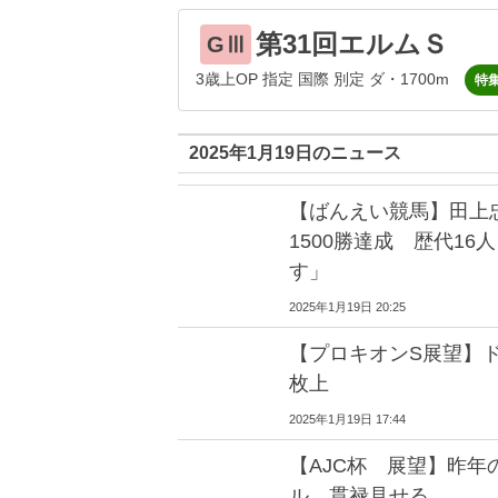
第31回エルムＳ
GⅢ
3歳上OP 指定 国際 別定 ダ・1700m
特
2025年1月19日のニュース
【ばんえい競馬】田上
1500勝達成 歴代1
す」
2025年1月19日 20:25
【プロキオンS展望】
枚上
2025年1月19日 17:44
【AJC杯 展望】昨
ル 貫禄見せる