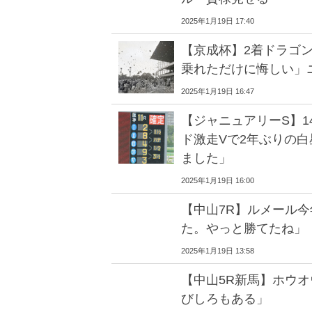
2025年1月19日 17:40
【京成杯】2着ドラゴ
乗れただけに悔しい」
2025年1月19日 16:47
【ジャニュアリーS】1
ド激走Vで2年ぶりの
ました」
2025年1月19日 16:00
【中山7R】ルメール今
た。やっと勝てたね」
2025年1月19日 13:58
【中山5R新馬】ホウ
びしろもある」