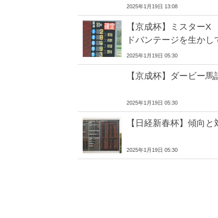
2025年1月19日 13:08
【京成杯】ミスターX
ドバンテージを生かし
2025年1月19日 05:30
【京成杯】ダービー馬計
2025年1月19日 05:30
【日経新春杯】傾向と
2025年1月19日 05:30