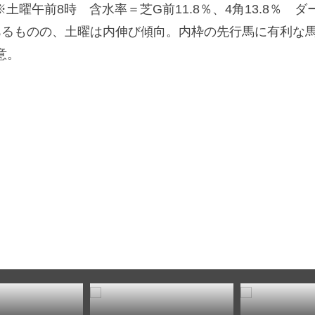
曜午前8時 含水率＝芝G前11.8％、4角13.8％ ダー
あるものの、土曜は内伸び傾向。内枠の先行馬に有利な
意。