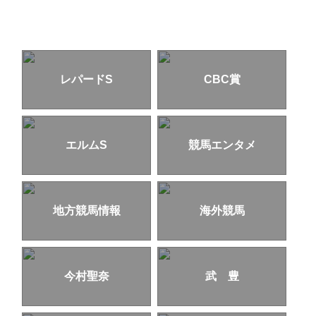
レパードS
CBC賞
エルムS
競馬エンタメ
地方競馬情報
海外競馬
今村聖奈
武 豊