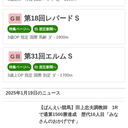
第18回レパードＳ
GⅢ
特集ページへ
想定新聞へ
3歳OP 指定 国際 馬齢 ダ・1800m
第31回エルムＳ
GⅢ
特集ページへ
想定新聞へ
3歳上OP 指定 国際 別定 ダ・1700m
2025年1月19日のニュース
【ばんえい競馬】田上忠夫調教師 1R
で通算1500勝達成 歴代16人目「みな
さんのおかげです」