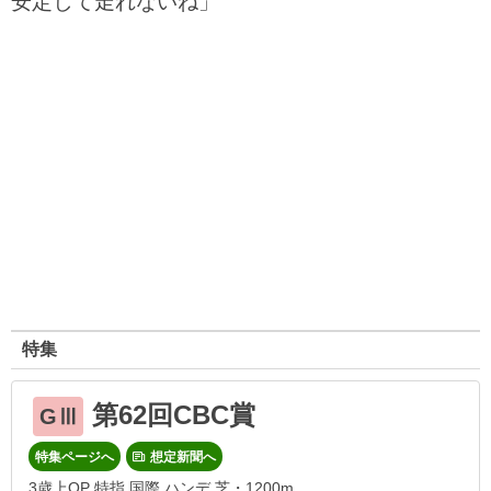
安定して走れないね」
特集
第62回CBC賞
GⅢ
特集ページへ
想定新聞へ
3歳上OP 特指 国際 ハンデ 芝・1200m