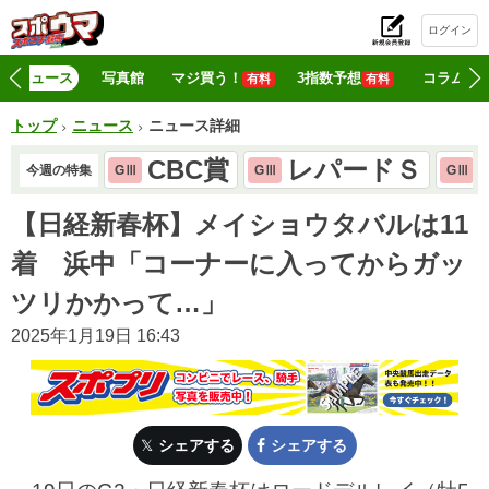
ログイン
初
ニュース
写真館
マジ買う！
3指数予想
コラム
有料
有料
トップ
ニュース
ニュース詳細
CBC賞
レパードＳ
今週の特集
GⅢ
GⅢ
GⅢ
【日経新春杯】メイショウタバルは11
着 浜中「コーナーに入ってからガッ
ツリかかって…」
2025年1月19日 16:43
シェアする
シェアする