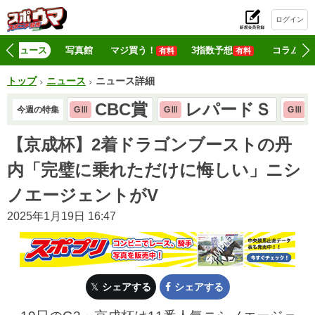
ログイン
初
ニュース
写真館
マジ買う！
3指数予想
コラム
有料
有料
トップ
ニュース
ニュース詳細
CBC賞
レパードＳ
今週の特集
GⅢ
GⅢ
GⅢ
【京成杯】2着ドラゴンブーストの丹
内「完璧に乗れただけに悔しい」ニシ
ノエージェントがV
2025年1月19日 16:47
シェアする
シェアする