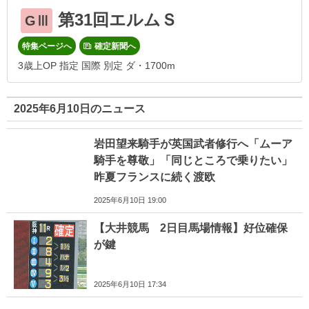
第31回エルムＳ
GⅢ
特集ページへ
確定新聞へ
3歳上OP 指定 国際 別定 ダ・1700m
2025年6月10日のニュース
岩田望来騎手が英国武者修行へ「ムーア
騎手を尊敬」「同じところで乗りたい」
昨夏フランスに続く渡欧
2025年6月10日 19:00
【大井競馬 2日目馬場情報】好位確保
が鍵
2025年6月10日 17:34