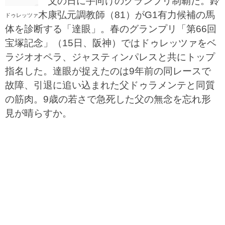
父の日に手向けのグランプリ制覇だ。鈴
木康弘元調教師（81）がG1有力候補の馬
ドゥレッツァ
体を診断する「達眼」。春のグランプリ「第66回
宝塚記念」（15日、阪神）ではドゥレッツァをベ
ラジオオペラ、ジャスティンパレスと共にトップ
指名した。達眼が捉えたのは9年前の同レースで
故障、引退に追い込まれた父ドゥラメンテと同質
の筋肉。9歳の若さで急死した父の無念を忘れ形
見が晴らすか。