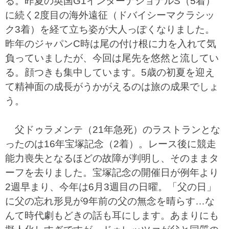
る。昨夏の英国G1インターナショナルS（5着）
に続く2度目の海外遠征（ドバイシーマクラシッ
ク3着）を経て立ち姿が大人っぽくなりました。
昨年のジャパンC時は尾の付け根に力を入れて気
負っていましたが、今回は尾先を悠然と流してい
る。顔つきも集中しています。5歳の初夏を迎え
て精神面の成長がうかがえるのは旅の成果でしょ
う。
父ドゥラメンテ（21年急死）のラストランとな
ったのは16年宝塚記念（2着）。レース後に競走
能力喪失となるほどの故障が判明し、そのままタ
ーフを去りました。宝塚記念の開催日が例年より
2週早まり、今年は6月3週目の日曜。「父の日」
に父の忘れ形見が9年前の父の無念を晴らす…な
んて時代劇もどきの話も耳にします。あまりにも