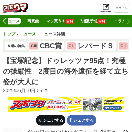
ログイン
初
ニュース
写真館
マジ買う！
3指数予想
コラム
有料
有料
トップ
ニュース
ニュース詳細
CBC賞
レパードＳ
今週の特集
GⅢ
GⅢ
GⅢ
【宝塚記念】ドゥレッツァ95点！究極
の操縦性 2度目の海外遠征を経て立ち
姿が大人に
2025年6月10日 05:25
シェアする
シェアする