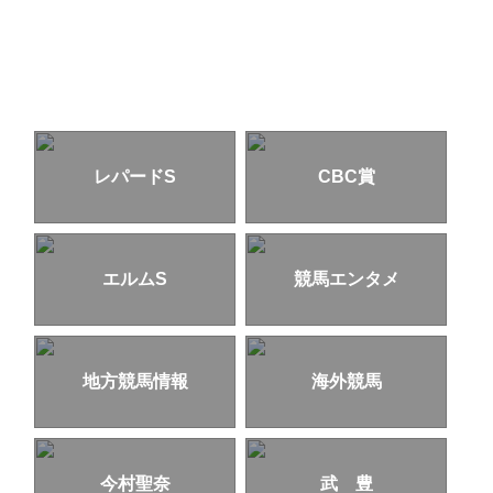
レパードS
CBC賞
エルムS
競馬エンタメ
地方競馬情報
海外競馬
今村聖奈
武 豊