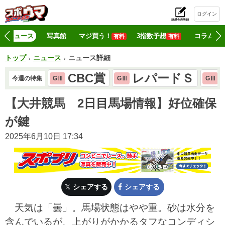
ログイン
初
ニュース
写真館
マジ買う！
3指数予想
コラム
有料
有料
トップ
ニュース
ニュース詳細
CBC賞
レパードＳ
今週の特集
GⅢ
GⅢ
GⅢ
【大井競馬 2日目馬場情報】好位確保
が鍵
2025年6月10日 17:34
シェアする
シェアする
天気は「曇」。馬場状態はやや重。砂は水分を
含んでいるが、上がりがかかるタフなコンディシ