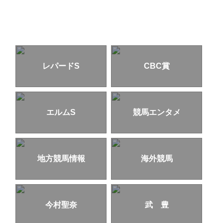
レパードS
CBC賞
エルムS
競馬エンタメ
地方競馬情報
海外競馬
今村聖奈
武 豊