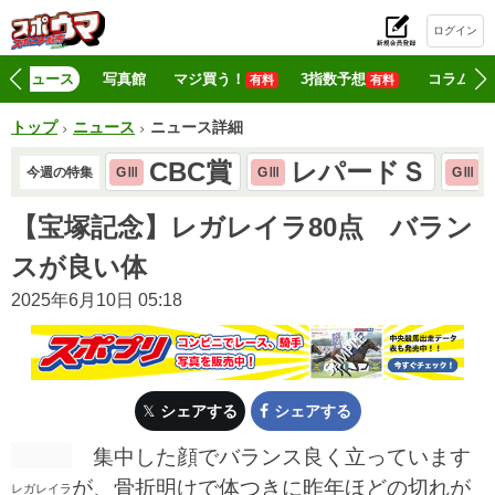
ログイン
初
ニュース
写真館
マジ買う！
3指数予想
コラム
有料
有料
トップ
ニュース
ニュース詳細
CBC賞
レパードＳ
今週の特集
GⅢ
GⅢ
GⅢ
【宝塚記念】レガレイラ80点 バラン
スが良い体
2025年6月10日 05:18
シェアする
シェアする
集中した顔でバランス良く立っています
が、骨折明けで体つきに昨年ほどの切れが
レガレイラ