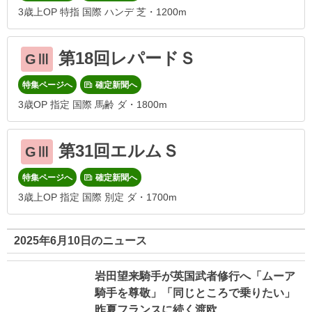
3歳上OP 特指 国際 ハンデ 芝・1200m
第18回レパードＳ
GⅢ
特集ページへ
確定新聞へ
3歳OP 指定 国際 馬齢 ダ・1800m
第31回エルムＳ
GⅢ
特集ページへ
確定新聞へ
3歳上OP 指定 国際 別定 ダ・1700m
2025年6月10日のニュース
岩田望来騎手が英国武者修行へ「ムーア
騎手を尊敬」「同じところで乗りたい」
昨夏フランスに続く渡欧