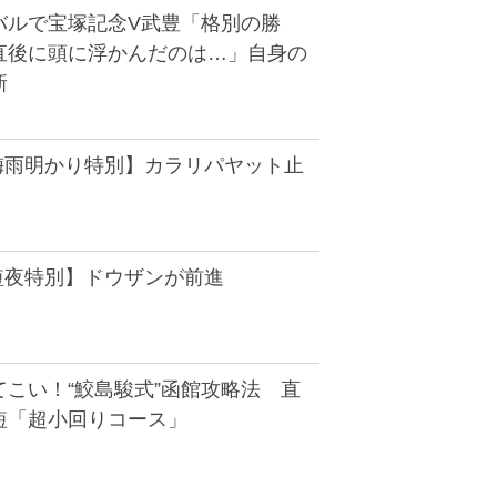
バルで宝塚記念V武豊「格別の勝
直後に頭に浮かんだのは…」自身の
新
・梅雨明かり特別】カラリパヤット止
短夜特別】ドウザンが前進
こい！“鮫島駿式”函館攻略法 直
短「超小回りコース」