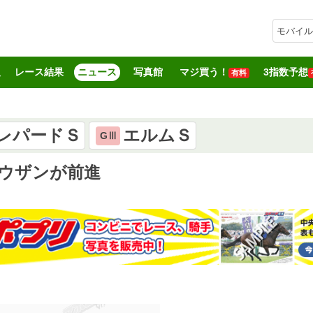
モバイル
報
レース結果
ニュース
写真館
マジ買う！
3指数予想
有料
レパードＳ
エルムＳ
GⅢ
ドウザンが前進