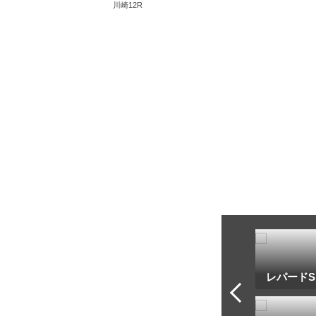
川崎12R
トフ・ルメール
安藤勝己
レパードS