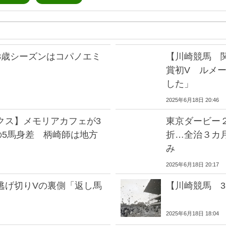
3歳シーズンはコパノエミ
【川崎競馬 
賞初V ルメ
した」
2025年6月18日 20:46
クス】メモリアカフェが3
東京ダービー
の5馬身差 柄崎師は地方
折…全治３カ
み
2025年6月18日 20:17
逃げ切りVの裏側「返し馬
【川崎競馬 
2025年6月18日 18:04