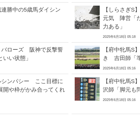
戦連勝中の5歳馬ダイシン
【しらさぎS
元気 陣営「
力ある」
2025年6月18日 05:18
トバローズ 阪神で反撃誓
【府中牝馬S
といい状態」
き 吉田師「
2025年6月18日 05:16
ルシンパシー ここ目標に
【府中牝馬S
展開や枠がかみ合ってくれ
沢師「脚元も
2025年6月18日 05:16