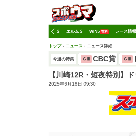
トップ
CBC賞
レパードＳ
エルムＳ
WIN5
レース情
有料
トップ
ニュース
ニュース詳細
CBC賞
今週の特集
GⅢ
GⅢ
【川崎12R・短夜特別】
2025年6月18日 09:30