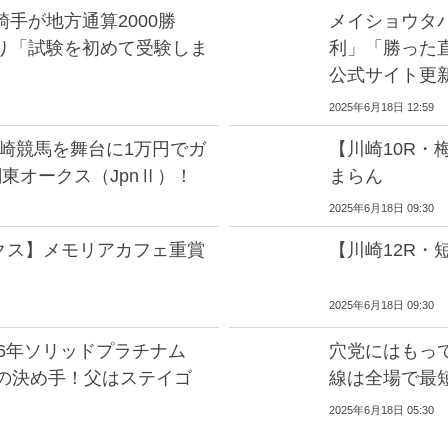
騎手が地方通算2000勝
メイショウタ
り「試験を初めて受験しま
利」「勝った
公式サイト更
2025年6月18日 12:59
川崎競馬を舞台に1万円でガ
【川崎10R
東オークス（JpnⅡ）！
まらん
2025年6月18日 09:30
クス】メモリアカフェ重賞
【川崎12R・
2025年6月18日 09:30
06年ソリッドプラチナム
穴党にはもって
撃の決め手！父はステイゴ
線は全場で最
2025年6月18日 05:30