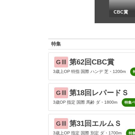
一
地方海外G1出馬表
CBC賞
特集
第62回CBC賞
GⅢ
3歳上OP 特指 国際 ハンデ 芝・1200m
第18回レパードＳ
GⅢ
3歳OP 指定 国際 馬齢 ダ・1800m
特集
第31回エルムＳ
GⅢ
3歳上OP 指定 国際 別定 ダ・1700m
特