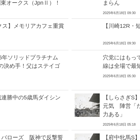
東オークス（JpnⅡ）！
まらん
2025年6月18日 09:30
クス】メモリアカフェ重賞
【川崎12R・
2025年6月18日 09:30
06年ソリッドプラチナム
穴党にはもって
撃の決め手！父はステイゴ
線は全場で最
2025年6月18日 05:30
戦連勝中の5歳馬ダイシン
【しらさぎS
元気 陣営「
力ある」
2025年6月18日 05:18
トバローズ 阪神で反撃誓
【府中牝馬S