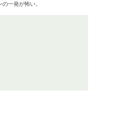
ンの一発が怖い。