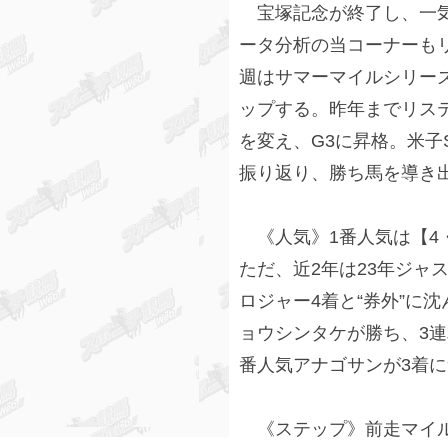
宝塚記念が終了し、一気
ータ分析の当コーナーも
週はサマーマイルシリー
ップする。昨年までリス
を変え、G3に昇格。米子
振り返り、勝ち馬を導き
《人気》1番人気は【4・
ただ、近2年は23年ジャ
ロジャー4着と“券外”に沈
ョウシンタケが勝ち、3連単
番人気アナゴサンが3着
《ステップ》前走マイル