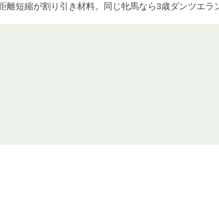
の距離短縮が割り引き材料。同じ牝馬なら3歳ダンツエラ