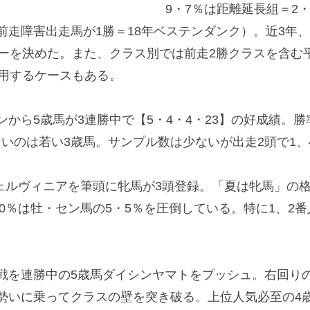
9・7％は距離延長組＝2
前走障害出走馬が1勝＝18年ベステンダンク）。近3年、
ツーを決めた。また、クラス別では前走2勝クラスを含
通用するケースもある。
ら5歳馬が3連勝中で【5・4・4・23】の好成績。勝率
いのは若い3歳馬。サンプル数は少ないが出走2頭で1、
ルヴィニアを筆頭に牝馬が3頭登録。「夏は牝馬」の格言
20％は牡・セン馬の5・5％を圧倒している。特に1、2番
戦を連勝中の5歳馬ダイシンヤマトをプッシュ。右回りの
の勢いに乗ってクラスの壁を突き破る。上位人気必至の4