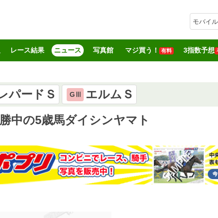
モバイル
報
レース結果
ニュース
写真館
マジ買う！
3指数予想
有料
レパードＳ
エルムＳ
GⅢ
勝中の5歳馬ダイシンヤマト