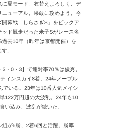
に夏モード。衣替えよろしく、デ
リニューアル。果敢に攻めよう。今
ズ開幕戦「しらさぎS」をピックア
テッド競走だった米子Sがレース名
S過去10年（昨年は京都開催）を
出す。
3・0・3】で連対率70％は優秀。
スティンスカイ8着、24年ノーブル
んでいる。23年は10番人気メイシ
122万円超の大波乱。24年も10
に食い込み、波乱が続いた。
組が6勝、2着6回と活躍。勝率