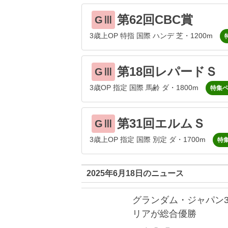
第62回CBC賞
GⅢ
3歳上OP 特指 国際 ハンデ 芝・1200m
第18回レパードＳ
GⅢ
3歳OP 指定 国際 馬齢 ダ・1800m
特集
第31回エルムＳ
GⅢ
3歳上OP 指定 国際 別定 ダ・1700m
特
2025年6月18日のニュース
グランダム・ジャパン
リアが総合優勝