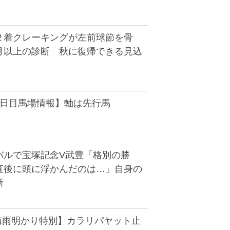
２着クレーキングが左前球節を骨
月以上の診断 秋に復帰できる見込
3日目馬場情報】軸は先行馬
バルで宝塚記念V武豊「格別の勝
直後に頭に浮かんだのは…」自身の
新
・梅雨明かり特別】カラリパヤット止