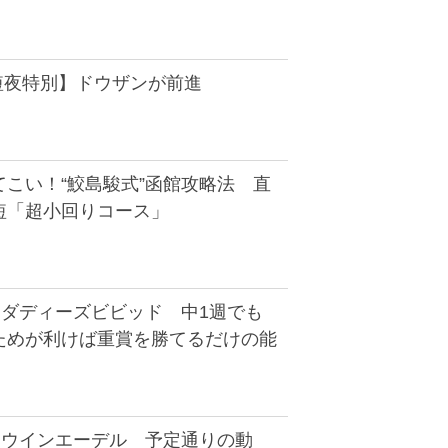
短夜特別】ドウザンが前進
こい！“鮫島駿式”函館攻略法 直
短「超小回りコース」
】ダディーズビビッド 中1週でも
ためが利けば重賞を勝てるだけの能
】ウインエーデル 予定通りの動