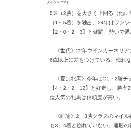
ダイシンヤマト
5％（2勝）を大きく上回る（他に
（1～5着）を独占、24年はワン
【2・0・2・3】と健闘。勢いで
《世代》22年ウインカーネリアンか
6歳以上に差をつけている。侮れな
《夏は牝馬》今年はG1・2勝チェ
【4・2・2・12】と好走し、勝率
位人気の牝馬は信頼度が高い。
《結論》2、3勝クラスのマイル
も3、4着と崩れていない。連勝