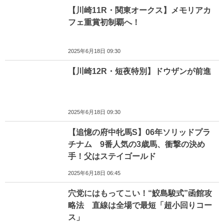
【川崎11R・関東オークス】メモリアカ
フェ重賞初制覇へ！
2025年6月18日 09:30
【川崎12R・短夜特別】ドウザンが前進
2025年6月18日 09:30
【追憶の府中牝馬S】06年ソリッドプラ
チナム 9番人気の3歳馬、衝撃の決め
手！父はステイゴールド
2025年6月18日 06:45
穴党にはもってこい！“鮫島駿式”函館攻
略法 直線は全場で最短「超小回りコー
ス」