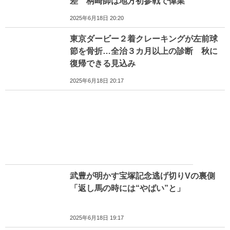
差 柄崎師は地方初参戦で偉業
2025年6月18日 20:20
東京ダービー２着クレーキングが左前球
節を骨折…全治３カ月以上の診断 秋に
復帰できる見込み
2025年6月18日 20:17
武豊が明かす宝塚記念逃げ切りVの裏側
「返し馬の時には“やばい”と」
2025年6月18日 19:17