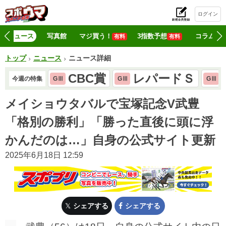
ログイン
初
ニュース
写真館
マジ買う！
3指数予想
コラム
有料
有料
トップ
ニュース
ニュース詳細
CBC賞
レパードＳ
今週の特集
GⅢ
GⅢ
GⅢ
メイショウタバルで宝塚記念V武豊
「格別の勝利」「勝った直後に頭に浮
かんだのは…」自身の公式サイト更新
2025年6月18日 12:59
シェアする
シェアする