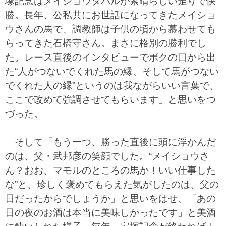
塚記念はメイショウタバルが素晴らしい走りで快
勝。長年、公私共にお世話になってきたメイショ
ウさんの馬で、調教師は子供の頃から慕わせても
らってきた石橋守さん。まさに格別の勝利でし
た。レース直後のインタビューでボクの口から出
た“人がつないでくれた馬の縁、そして馬がつない
でくれた人の縁”というのは我ながらいい言葉で、
ここで改めて強調させてもらいます」と思いをつ
づった。
そして「もう一つ、勝った直後に頭に浮かんだ
のは、父・武邦彦の笑顔でした。“メイショウさ
ん？おお、マモルのところの馬か！いい仕事した
な”と、珍しく褒めてもらえた気がしたのは、父の
日だったからでしょうか」と思いをはせ、「あの
日の夜のお酒は本当に美味しかったです」と美酒