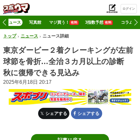
ログイン
初
ニュース
写真館
マジ買う！
3指数予想
コラム
有料
有料
トップ
ニュース
ニュース詳細
東京ダービー２着クレーキングが左前
球節を骨折…全治３カ月以上の診断
秋に復帰できる見込み
2025年6月18日 20:17
シェアする
シェアする