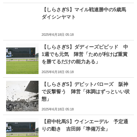
【しらさぎS】マイル戦連勝中の5歳馬
ダイシンヤマト
2025年6月18日 05:18
【しらさぎS】ダディーズビビッド 中
1週でも元気 陣営「ためが利けば重賞
を勝てるだけの能力ある」
2025年6月18日 05:18
【しらさぎS】デビットバローズ 阪神
で反撃誓う 陣営「体調はずっといい状
態」
2025年6月18日 05:18
【府中牝馬S】ウインエーデル 予定通
りの動き 吉田師「準備万全」