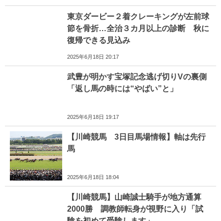
東京ダービー２着クレーキングが左前球
節を骨折…全治３カ月以上の診断 秋に
復帰できる見込み
2025年6月18日 20:17
武豊が明かす宝塚記念逃げ切りVの裏側
「返し馬の時には“やばい”と」
2025年6月18日 19:17
【川崎競馬 3日目馬場情報】軸は先行
馬
2025年6月18日 18:04
【川崎競馬】山崎誠士騎手が地方通算
2000勝 調教師転身が視野に入り「試
験を初めて受験します」