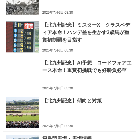
2025年7月6日 09:30
【北九州記念】ミスターX クラスペデ
ィア本命！ハンデ差を生かす3歳馬が重
賞初制覇を目指す
2025年7月6日 05:30
【北九州記念】AI予想 ロードフォアエ
ース本命！重賞初挑戦でも好勝負必至
2025年7月6日 05:30
【北九州記念】傾向と対策
2025年7月6日 05:30
福島競馬場・馬場情報