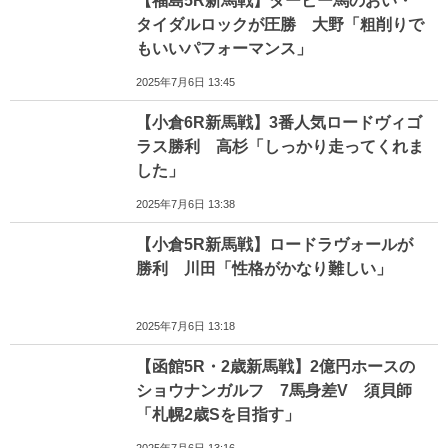
【福島5R新馬戦】ダービー馬のおい・
タイダルロックが圧勝 大野「粗削りで
もいいパフォーマンス」
2025年7月6日 13:45
【小倉6R新馬戦】3番人気ロードヴィゴ
ラス勝利 高杉「しっかり走ってくれま
した」
2025年7月6日 13:38
【小倉5R新馬戦】ロードラヴォールが
勝利 川田「性格がかなり難しい」
2025年7月6日 13:18
【函館5R・2歳新馬戦】2億円ホースの
ショウナンガルフ 7馬身差V 須貝師
「札幌2歳Sを目指す」