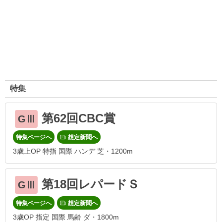
特集
第62回CBC賞
GⅢ
特集ページへ
想定新聞へ
3歳上OP 特指 国際 ハンデ 芝・1200m
第18回レパードＳ
GⅢ
特集ページへ
想定新聞へ
3歳OP 指定 国際 馬齢 ダ・1800m