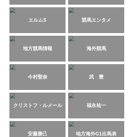
エルムS
競馬エンタメ
地方競馬情報
海外競馬
今村聖奈
武 豊
クリストフ・ルメール
福永祐一
安藤勝己
地方海外G1出馬表