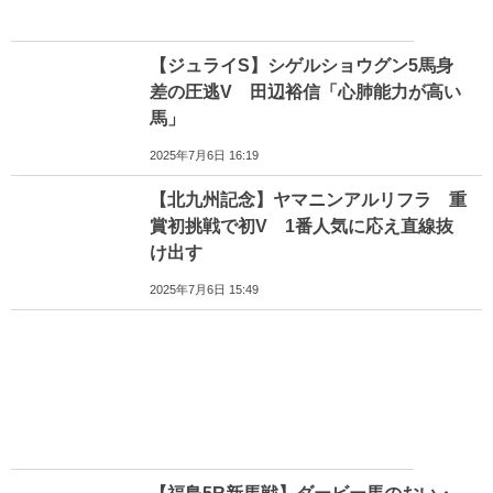
【ジュライS】シゲルショウグン5馬身
差の圧逃V 田辺裕信「心肺能力が高い
馬」
2025年7月6日 16:19
【北九州記念】ヤマニンアルリフラ 重
賞初挑戦で初V 1番人気に応え直線抜
け出す
2025年7月6日 15:49