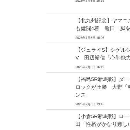
2025年7月6日 18:19
【北九州記念】ヤマニ
も健闘4着 亀田「脚
2025年7月6日 18:06
【ジュライS】シゲル
V 田辺裕信「心肺能
2025年7月6日 16:19
【福島5R新馬戦】ダ
ロックが圧勝 大野「
ンス」
2025年7月6日 13:45
【小倉5R新馬戦】ロ
田「性格がかなり難し