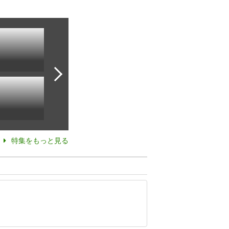
特集をもっと見る