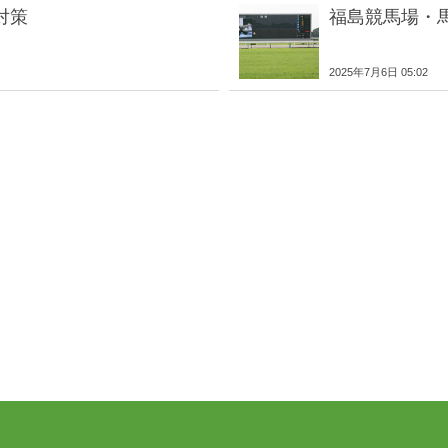
対策
福島競馬場・
2025年7月6日 05:02