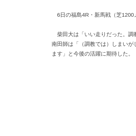
6日の福島4R・新馬戦（芝120
柴田大は「いい走りだった。調教
南田師は「（調教では）しまいが
ます」と今後の活躍に期待した。