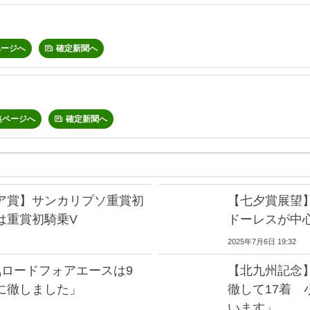
ページへ
確定新聞へ
集ページへ
確定新聞へ
ア賞】サンカリプソ重賞初
【七夕賞展望
は重賞初騎乗V
ドーレスが中
2025年7月6日 19:32
気ロードフォアエースは9
【北九州記念
に徹しました」
徹して17着
います」