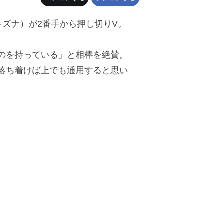
キズナ）が2番手から押し切りV。
のを持っている」と相棒を絶賛。
落ち着けば上でも通用すると思い