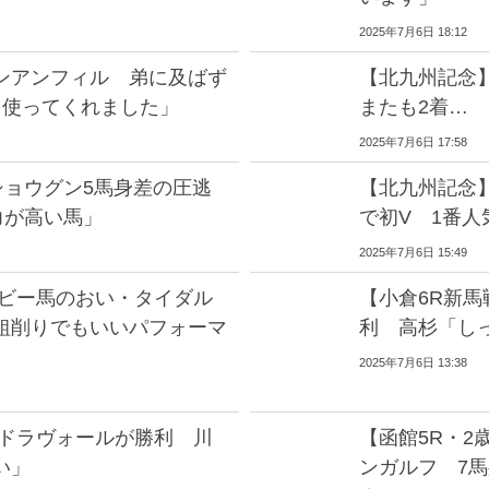
2025年7月6日 18:12
ンアンフィル 弟に及ばず
【北九州記念
を使ってくれました」
またも2着…
2025年7月6日 17:58
ショウグン5馬身差の圧逃
【北九州記念
力が高い馬」
で初V 1番
2025年7月6日 15:49
ービー馬のおい・タイダル
【小倉6R新
粗削りでもいいパフォーマ
利 高杉「し
2025年7月6日 13:38
ードラヴォールが勝利 川
【函館5R・2
い」
ンガルフ 7馬