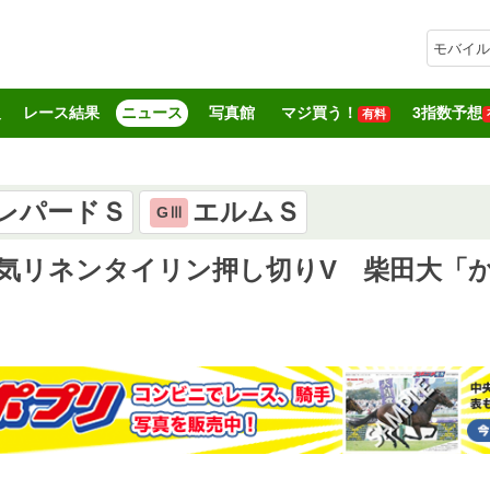
モバイル
報
レース結果
ニュース
写真館
マジ買う！
3指数予想
有料
レパードＳ
エルムＳ
GⅢ
人気リネンタイリン押し切りV 柴田大「