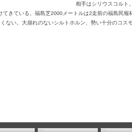
相手はシリウスコルト。
てきている。福島芝2000メートルは2走前の福島民
しくない。大崩れのないシルトホルン、勢い十分のコス