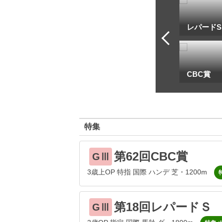
トフ・ルメール
安藤勝己
レパードS
一
地方海外G1出馬表
CBC賞
特集
第62回CBC賞
GⅢ
3歳上OP 特指 国際 ハンデ 芝・1200m
第18回レパードＳ
GⅢ