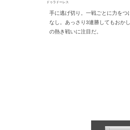
ドゥラドーレス
手に逃げ切り。一戦ごとに力をつけ
なし。あっさり3連勝してもおか
の熱き戦いに注目だ。