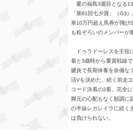
夏の福島3週目となる13
「第61回七夕賞」（G3
単10万円超え馬券が飛び
も粒ぞろいのメンバーが
ドゥラドーレスを主役に
着と3歳時から重賞戦線
腱炎で長期休養を余儀な
活Vを決めた。続く前走
コード決着の2着。完全
脚元の心配もなく順調に
の半妹レガレイラに続く
は負けられない。