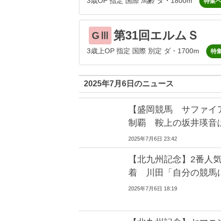
3歳OP 指定 国際 馬齢 ダ・1800m
特集
第31回エルムＳ
GⅢ
3歳上OP 指定 国際 別定 ダ・1700m
特
2025年7月6日のニュース
【盛岡競馬 サファイ
制覇 鞍上の坂井瑛音
2025年7月6日 23:42
【北九州記念】2番人
着 川田「自分の競馬
2025年7月6日 18:19