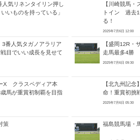
番人気リネンタイリン押し
【川崎競馬・
りいいものを持っている」
トイン 過去
る！
2025年7月6日 12:00
】3番人気タガノアラリア
【盛岡12R
2戦目でいい成長を見せて
走馬最多4勝
2025年7月6日 09:30
ーX クラスペディア本
【北九州記念
3歳馬が重賞初制覇を目指
命！重賞初挑
2025年7月6日 05:30
対策
福島競馬場・