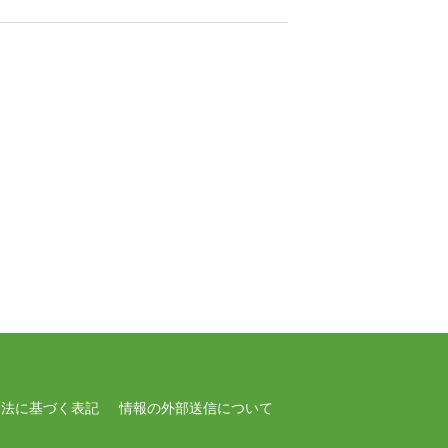
引法に基づく表記
情報の外部送信について