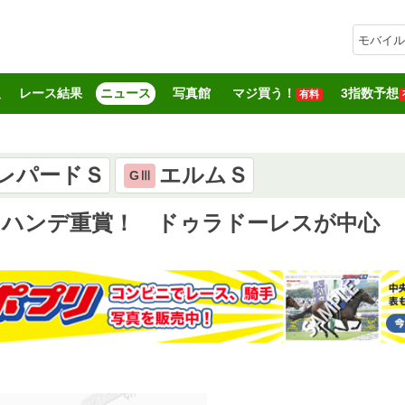
モバイル
報
レース結果
ニュース
写真館
マジ買う！
3指数予想
有料
レパードＳ
エルムＳ
GⅢ
るハンデ重賞！ ドゥラドーレスが中心