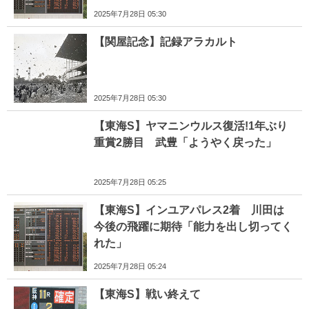
2025年7月28日 05:30
【関屋記念】記録アラカルト
2025年7月28日 05:30
【東海S】ヤマニンウルス復活!1年ぶり
重賞2勝目 武豊「ようやく戻った」
2025年7月28日 05:25
【東海S】インユアパレス2着 川田は
今後の飛躍に期待「能力を出し切ってく
れた」
2025年7月28日 05:24
【東海S】戦い終えて