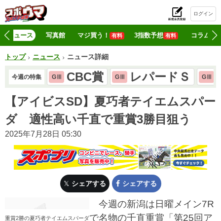
ログイン
初
ニュース
写真館
マジ買う！
3指数予想
コラム
有料
有料
トップ
ニュース
ニュース詳細
CBC賞
レパードＳ
今週の特集
GⅢ
GⅢ
GⅢ
【アイビスSD】夏巧者テイエムスパー
ダ 適性高い千直で重賞3勝目狙う
2025年7月28日 05:30
シェアする
シェアする
今週の新潟は日曜メイン7R
で名物の千直重賞「第25回ア
重賞2勝の夏巧者テイエムスパーダ