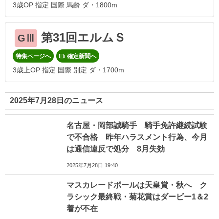
3歳OP 指定 国際 馬齢 ダ・1800m
第31回エルムＳ
GⅢ
特集ページへ
確定新聞へ
3歳上OP 指定 国際 別定 ダ・1700m
2025年7月28日のニュース
名古屋・岡部誠騎手 騎手免許継続試験
で不合格 昨年ハラスメント行為、今月
は通信違反で処分 8月失効
2025年7月28日 19:40
マスカレードボールは天皇賞・秋へ ク
ラシック最終戦・菊花賞はダービー1＆2
着が不在