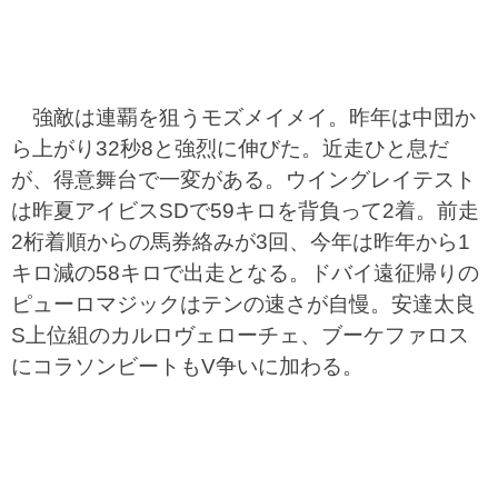
強敵は連覇を狙うモズメイメイ。昨年は中団か
ら上がり32秒8と強烈に伸びた。近走ひと息だ
が、得意舞台で一変がある。ウイングレイテスト
は昨夏アイビスSDで59キロを背負って2着。前走
2桁着順からの馬券絡みが3回、今年は昨年から1
キロ減の58キロで出走となる。ドバイ遠征帰りの
ピューロマジックはテンの速さが自慢。安達太良
S上位組のカルロヴェローチェ、ブーケファロス
にコラソンビートもV争いに加わる。