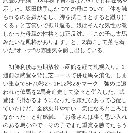
武豊の手綱。13年秋華賞2着などG1でも存在感を
示した。坂田助手はかつての母について「体を触
られるのを嫌がるし、脚を拭こうとすると蹴りに
くる」と苦笑いで振り返る。娘はそんな気性の激
しかった母親の性格とは正反対。「この子は古馬
みたいな風格があります」と、2歳にして落ち着
いた“オトナ”の雰囲気を醸し出している。
初勝利後は短期放牧→函館を経て札幌入り。1
週前は武豊を背に芝コースで併せ馬を消化。しま
い重点で5F70秒2～1F12秒2をマーク。強めに追
われた僚馬を2馬身追走して楽々と併入した。武
豊は「掛かるようになったら嫌だなあって心配し
ていたけど、全然乗りやすい。気になるところは
なかった」と好感触。「お母さんは凄く思い入れ
のある馬なので、その子でまた重賞を勝てたらう