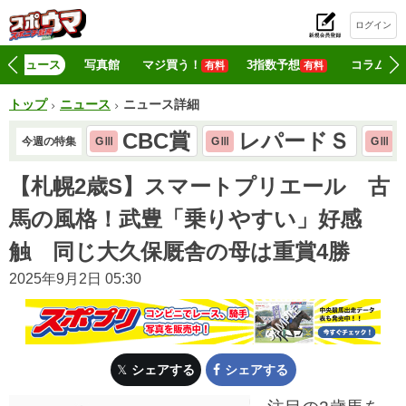
ログイン
初
ニュース
写真館
マジ買う！
3指数予想
コラム
有料
有料
トップ
ニュース
ニュース詳細
CBC賞
レパードＳ
今週の特集
GⅢ
GⅢ
GⅢ
【札幌2歳S】スマートプリエール 古
馬の風格！武豊「乗りやすい」好感
触 同じ大久保厩舎の母は重賞4勝
2025年9月2日 05:30
シェアする
シェアする