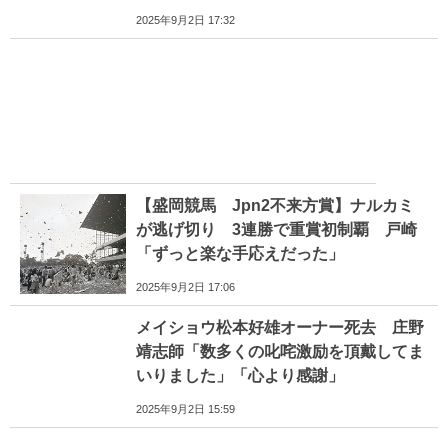
2025年9月2日 17:32
【盛岡競馬 Jpn2不来方賞】ナルカミ
が逃げ切り 3連勝で重賞初制覇 戸崎
「ずっと楽な手応えだった」
2025年9月2日 17:06
メイショウ松本好雄オーナー死去 庄野
靖志師「数多くの叱咤激励を頂戴してま
いりました」「心より感謝」
2025年9月2日 15:59