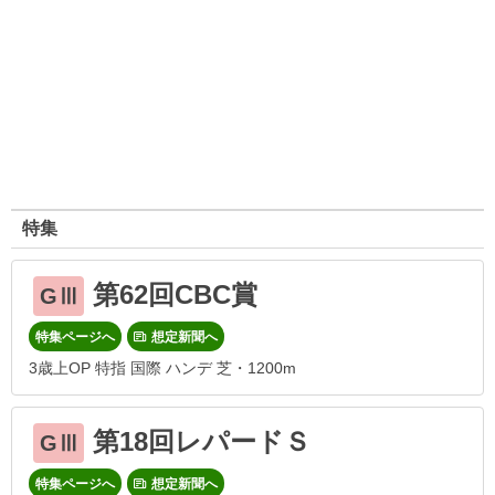
特集
第62回CBC賞
GⅢ
特集ページへ
想定新聞へ
3歳上OP 特指 国際 ハンデ 芝・1200m
第18回レパードＳ
GⅢ
特集ページへ
想定新聞へ