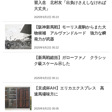
習入念 北村友「出負けさえしなければ
大丈夫」
2025年9月2日 05:23
【阪神新馬戦】モーリス産駒からまた大
物候補 アルヴァンドルード 強力な瞬
発力が武器
2025年9月2日 05:22
【新馬戦総括】ガローファノ クラシッ
ク級スケール示した
2025年9月2日 05:11
【京成杯AH】エリカエクスプレス 高
速馬場味方に
2025年9月2日 05:05