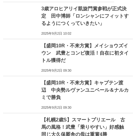
3歳アロヒアリイ凱旋門賞参戦が正式決
定 田中博師「ロンシャンにフィットす
るようにつくっていきたい」
2025年9月2日 10:02
【盛岡10R・不来方賞】メイショウズイ
ウン 武豊とコンビ復活！自在に初タイ
トル獲得だ
2025年9月2日 09:30
【盛岡10R・不来方賞】キャプテン渡
辺 中央勢ルヴァンユニベール＆ナルカ
ミで勝負
2025年9月2日 09:30
【札幌2歳S】スマートプリエール 古
馬の風格！武豊「乗りやすい」好感触
同じ大久保厩舎の母は重賞4勝