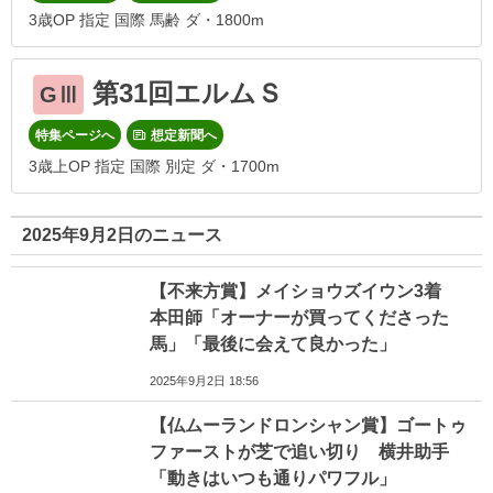
3歳OP 指定 国際 馬齢 ダ・1800m
第31回エルムＳ
GⅢ
特集ページへ
想定新聞へ
3歳上OP 指定 国際 別定 ダ・1700m
2025年9月2日のニュース
【不来方賞】メイショウズイウン3着
本田師「オーナーが買ってくださった
馬」「最後に会えて良かった」
2025年9月2日 18:56
【仏ムーランドロンシャン賞】ゴートゥ
ファーストが芝で追い切り 横井助手
「動きはいつも通りパワフル」