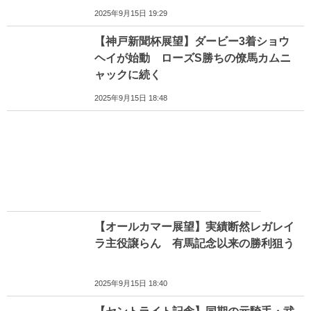
2025年9月15日 19:29
【神戸新聞杯展望】ダービー3着ショウ
ヘイが始動 ローズS勝ちの僚馬カムニ
ャックに続く
2025年9月15日 18:48
【オールカマー展望】実績断然レガレイ
ラ主役譲らん 有馬記念以来の勝利狙う
2025年9月15日 18:40