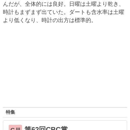
んだが、全体的には良好。日曜は土曜より乾き、
時計もまずまず出ていた。ダートも含水率は土曜
より低くなり、時計の出方は標準的。
特集
第62回CBC賞