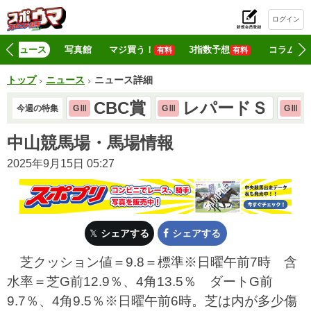
ログイン
初
ニュース
写真館
マジ買う！
3指数予想
コラム
有料
有料
トップ
ニュース
ニュース詳細
CBC賞
レパードＳ
今週の特集
GⅢ
GⅢ
GⅢ
中山競馬場・馬場情報
2025年9月15日 05:27
シェアする
シェアする
芝クッション値＝9.8＝標準※日曜午前7時 含
水率＝芝G前12.9％、4角13.5％ ダートG前
9.7％、4角9.5％※日曜午前6時。芝は内が多少傷