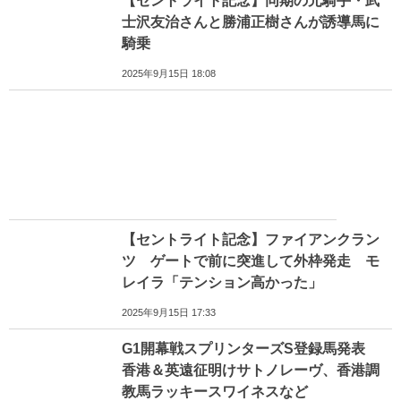
【セントライト記念】同期の元騎手・武
士沢友治さんと勝浦正樹さんが誘導馬に
騎乗
2025年9月15日 18:08
【セントライト記念】ファイアンクラン
ツ ゲートで前に突進して外枠発走 モ
レイラ「テンション高かった」
2025年9月15日 17:33
G1開幕戦スプリンターズS登録馬発表
香港＆英遠征明けサトノレーヴ、香港調
教馬ラッキースワイネスなど