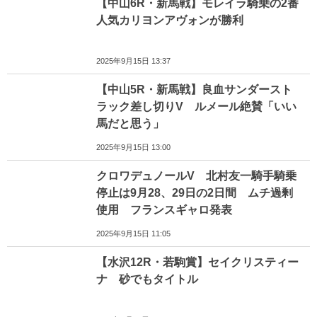
【中山6R・新馬戦】モレイラ騎乗の2番
人気カリヨンアヴォンが勝利
2025年9月15日 13:37
【中山5R・新馬戦】良血サンダースト
ラック差し切りV ルメール絶賛「いい
馬だと思う」
2025年9月15日 13:00
クロワデュノールV 北村友一騎手騎乗
停止は9月28、29日の2日間 ムチ過剰
使用 フランスギャロ発表
2025年9月15日 11:05
【水沢12R・若駒賞】セイクリスティー
ナ 砂でもタイトル