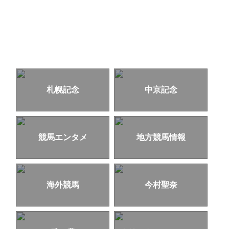
札幌記念
中京記念
競馬エンタメ
地方競馬情報
海外競馬
今村聖奈