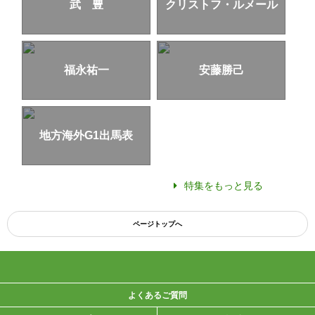
武 豊
クリストフ・ルメール
福永祐一
安藤勝己
地方海外G1出馬表
特集をもっと見る
ページトップへ
よくあるご質問