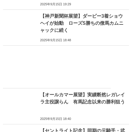
2025年9月15日 19:29
【神戸新聞杯展望】ダービー3着ショウ
ヘイが始動 ローズS勝ちの僚馬カムニ
ャックに続く
2025年9月15日 18:48
【オールカマー展望】実績断然レガレイ
ラ主役譲らん 有馬記念以来の勝利狙う
2025年9月15日 18:40
【セントライト記念】同期の元騎手・武