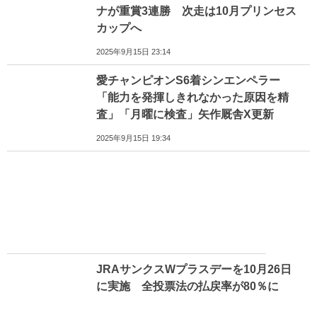
ナが重賞3連勝 次走は10月プリンセス
カップへ
2025年9月15日 23:14
愛チャンピオンS6着シンエンペラー
「能力を発揮しきれなかった原因を精
査」「月曜に検査」矢作厩舎X更新
2025年9月15日 19:34
JRAサンクスWプラスデーを10月26日
に実施 全投票法の払戻率が80％に