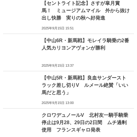
【セントライト記念】さすが皐月賞
馬！ ミュージアムマイル 外から抜け
出し快勝 実りの秋へ好発進
2025年9月15日 15:51
【中山6R・新馬戦】モレイラ騎乗の2番
人気カリヨンアヴォンが勝利
2025年9月15日 13:37
【中山5R・新馬戦】良血サンダースト
ラック差し切りV ルメール絶賛「いい
馬だと思う」
2025年9月15日 13:00
クロワデュノールV 北村友一騎手騎乗
停止は9月28、29日の2日間 ムチ過剰
使用 フランスギャロ発表