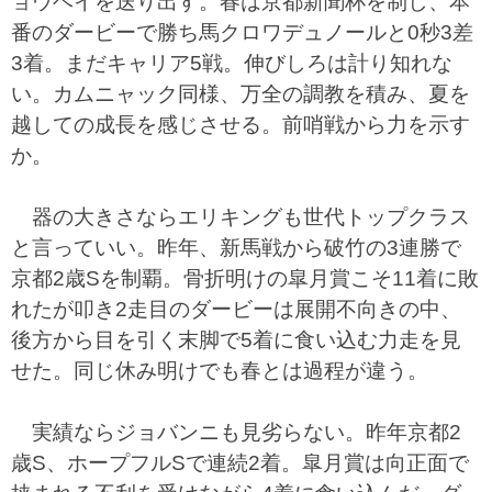
ョウヘイを送り出す。春は京都新聞杯を制し、本
番のダービーで勝ち馬クロワデュノールと0秒3差
3着。まだキャリア5戦。伸びしろは計り知れな
い。カムニャック同様、万全の調教を積み、夏を
越しての成長を感じさせる。前哨戦から力を示す
か。
器の大きさならエリキングも世代トップクラス
と言っていい。昨年、新馬戦から破竹の3連勝で
京都2歳Sを制覇。骨折明けの皐月賞こそ11着に敗
れたが叩き2走目のダービーは展開不向きの中、
後方から目を引く末脚で5着に食い込む力走を見
せた。同じ休み明けでも春とは過程が違う。
実績ならジョバンニも見劣らない。昨年京都2
歳S、ホープフルSで連続2着。皐月賞は向正面で