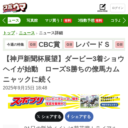
ログイン
初
ニュース
写真館
マジ買う！
3指数予想
コラム
有料
有料
トップ
ニュース
ニュース詳細
CBC賞
レパードＳ
今週の特集
GⅢ
GⅢ
GⅢ
【神戸新聞杯展望】ダービー3着ショウ
ヘイが始動 ローズS勝ちの僚馬カム
ニャックに続く
2025年9月15日 18:48
シェアする
シェアする