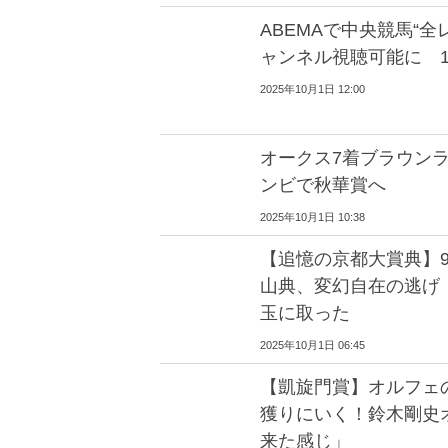
ABEMAで中央競馬“
ャンネル視聴可能に 
2025年10月1日 12:00
オークス7着ブラウン
ンビで秋華賞へ
2025年10月1日 10:38
【追憶の京都大賞典】
山典、変幻自在の逃げ 
玉に取った
2025年10月1日 06:45
【凱旋門賞】オルフェ
獲りにいく！鈴木剛史
来た感じ」