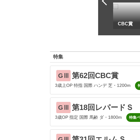
一
地方海外G1出馬表
CBC賞
特集
第62回CBC賞
GⅢ
3歳上OP 特指 国際 ハンデ 芝・1200m
第18回レパードＳ
GⅢ
3歳OP 指定 国際 馬齢 ダ・1800m
特集
第31回エルムＳ
GⅢ