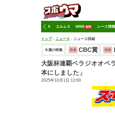
トップ
CBC賞
レパードＳ
エルムＳ
WIN5
レース情
有料
トップ
ニュース
ニュース詳細
CBC賞
今週の特集
GⅢ
GⅢ
大阪杯連覇ベラジオオペラ
本にしました」
2025年10月1日 12:00