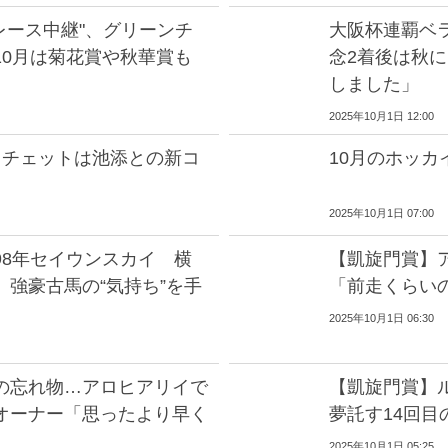
全レース中継"、グリーンチ
大阪杯連覇ベ
10月は菊花賞や秋華賞も
念2着後は秋
しました」
2025年10月1日 12:00
ラチェットは池添との新コ
10月のホッカ
2025年10月1日 07:00
98年セイウンスカイ 横
【凱旋門賞】
強豪古馬の“気持ち”を手
「前走くらい
2025年10月1日 06:30
の忘れ物…アロヒアリイで
【凱旋門賞】
オーナー「思ったより早く
夢託す14回目
2025年10月1日 05:25