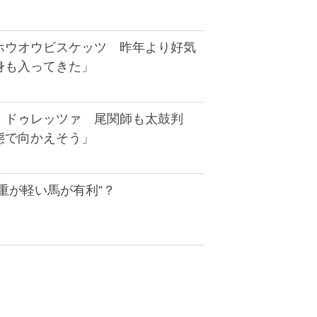
ホウオウビスケッツ 昨年より好気
身も入ってきた」
】ドゥレッツァ 尾関師も太鼓判
態で向かえそう」
重が軽い馬が有利”？