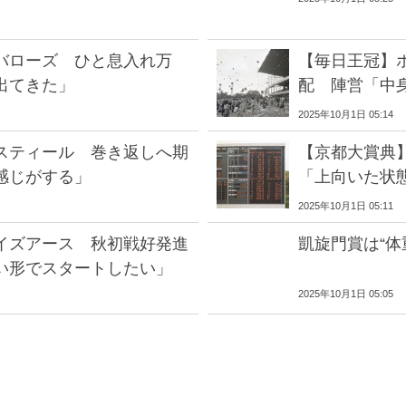
バローズ ひと息入れ万
【毎日王冠】
出てきた」
配 陣営「中
2025年10月1日 05:14
スティール 巻き返しへ期
【京都大賞典
感じがする」
「上向いた状
2025年10月1日 05:11
イズアース 秋初戦好発進
凱旋門賞は“体
い形でスタートしたい」
2025年10月1日 05:05