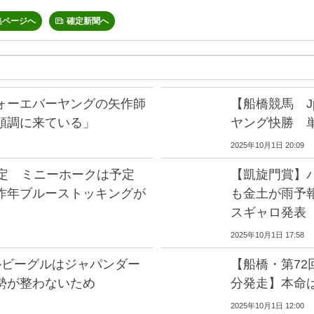
集ページへ
確定新聞へ
ォーエバーヤングの矢作師
【船橋競馬 J
順調に来ている」
ヤング快勝 単
2025年10月1日 20:09
確定 ミニーホークは予定
【凱旋門賞】
昨年ブルーストッキングが
も金土が雨予
スギャロ発表
2025年10月1日 17:58
ルビーグルはジャパンダー
【船橋・第72回
勢が整わないため
分発走】本命
2025年10月1日 12:00