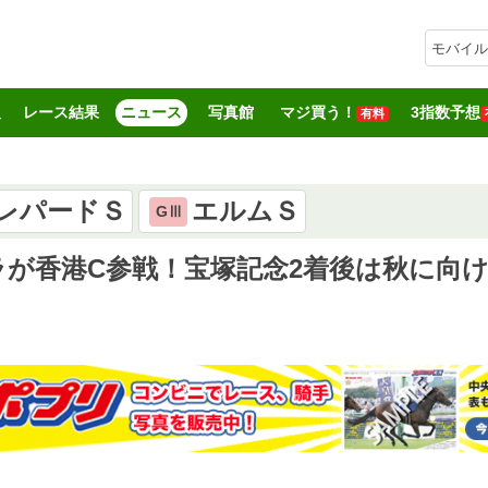
モバイル
報
レース結果
ニュース
写真館
マジ買う！
3指数予想
有料
レパードＳ
エルムＳ
GⅢ
が香港C参戦！宝塚記念2着後は秋に向