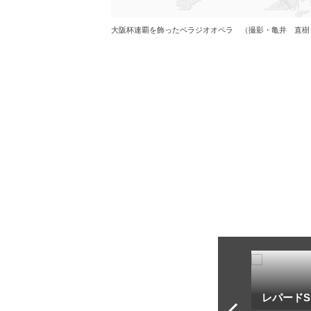
大阪杯連覇を飾ったベラジオオペラ （撮影・亀井 直樹
トフ・ルメール
安藤勝己
レパードS