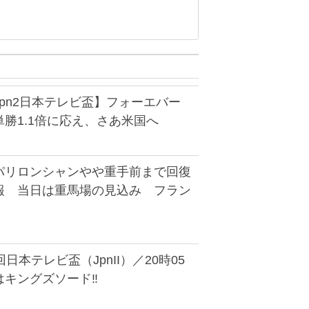
pn2日本テレビ盃】フォーエバー
勝1.1倍に応え、さあ米国へ
パリロンシャンやや重手前まで回復
報 当日は重馬場の見込み フラン
日本テレビ盃（JpnII）／20時05
はキングズソード‼