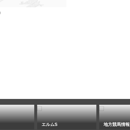
）
エルムS
地方競馬情報