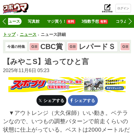
ログイン
初
ニュース
写真館
マジ買う！
3指数予想
コラム
有料
有料
トップ
ニュース
ニュース詳細
CBC賞
レパードＳ
今週の特集
GⅢ
GⅢ
GⅢ
【みやこS】追ってひと言
2025年11月6日 05:23
シェアする
シェアする
▼アウトレンジ（大久保師）いい動き。ベテラ
ンなので、いつもの調整パターンで前走くらいの
状態に仕上がっている。ベストは2000メートルだ