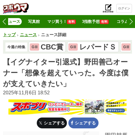
ログイン
初
ニュース
写真館
マジ買う！
3指数予想
コラム
有料
有料
トップ
ニュース
ニュース詳細
CBC賞
レパードＳ
今週の特集
GⅢ
GⅢ
GⅢ
【イグナイター引退式】野田善己オー
ナー「想像を超えていった。今度は僕
が支えていきたい」
2025年11月6日 18:52
シェアする
シェアする