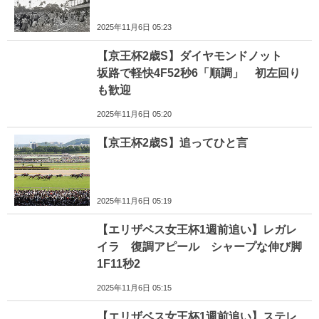
2025年11月6日 05:23
【京王杯2歳S】ダイヤモンドノット
坂路で軽快4F52秒6「順調」 初左回り
も歓迎
2025年11月6日 05:20
【京王杯2歳S】追ってひと言
2025年11月6日 05:19
【エリザベス女王杯1週前追い】レガレ
イラ 復調アピール シャープな伸び脚
1F11秒2
2025年11月6日 05:15
【エリザベス女王杯1週前追い】ステレ