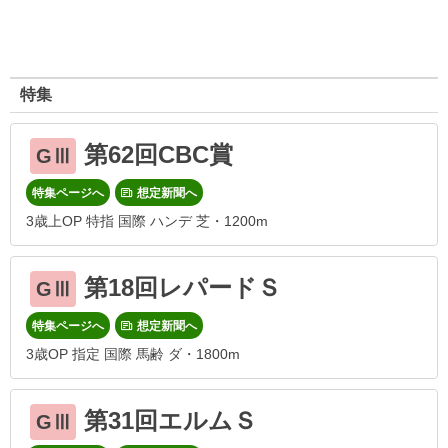
特集
第62回CBC賞
GⅢ
特集ページへ
想定新聞へ
3歳上OP 特指 国際 ハンデ 芝・1200m
第18回レパードＳ
GⅢ
特集ページへ
想定新聞へ
3歳OP 指定 国際 馬齢 ダ・1800m
第31回エルムＳ
GⅢ