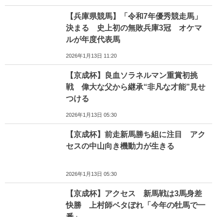
【兵庫県競馬】「令和7年優秀競走馬」
決まる 史上初の無敗兵庫3冠 オケマ
ルが年度代表馬
2026年1月13日 11:20
【京成杯】良血ソラネルマン重賞初挑
戦 偉大な父から継承“非凡な才能”見せ
つける
2026年1月13日 05:30
【京成杯】前走新馬勝ち組に注目 アク
セスの中山向き機動力が生きる
2026年1月13日 05:30
【京成杯】アクセス 新馬戦は3馬身差
快勝 上村師ベタぼれ「今年の牡馬で一
番」