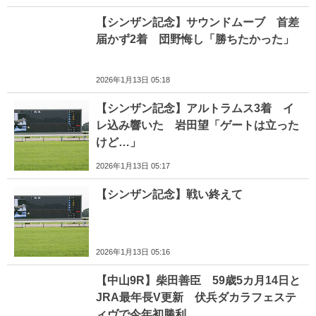
【シンザン記念】サウンドムーブ 首差
届かず2着 団野悔し「勝ちたかった」
2026年1月13日 05:18
【シンザン記念】アルトラムス3着 イ
レ込み響いた 岩田望「ゲートは立った
けど…」
2026年1月13日 05:17
【シンザン記念】戦い終えて
2026年1月13日 05:16
【中山9R】柴田善臣 59歳5カ月14日と
JRA最年長V更新 伏兵ダカラフェステ
ィヴで今年初勝利