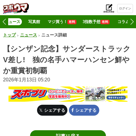
ログイン
初
ニュース
写真館
マジ買う！
3指数予想
コラム
有料
有料
トップ
ニュース
ニュース詳細
【シンザン記念】サンダーストラック
V差し! 独の名手ハマーハンセン鮮や
か重賞初制覇
2026年1月13日 05:20
シェアする
シェアする