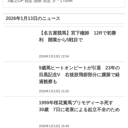
3歳上OP 指定 国際 別定 ダ・1700m
2026年1月13日のニュース
【名古屋競馬】宮下瞳師 12Rで初勝
利 開業から5戦目で
2026年1月13日 22:04
9歳馬ヒートオンビートが引退 23年の
目黒記念V 右後肢飛節部分に腫脹で経
過観察も
2026年1月13日 21:02
1999年桜花賞馬プリモディーネ死す
30歳 7日に老衰による起立不全のため
2026年1月13日 16:48