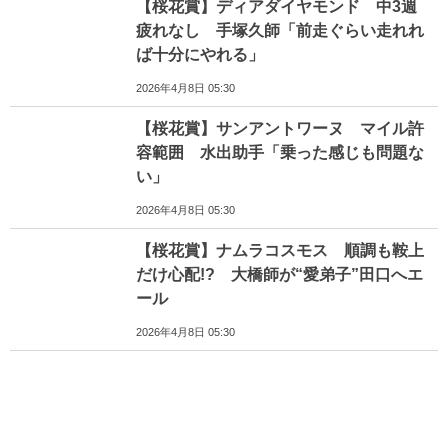
【桜花賞】ディアダイヤモンド 中3週
疲れなし 手塚久師「前走ぐらい走れれ
ば十分にやれる」
2026年4月8日 05:30
【桜花賞】サンアントワーヌ マイル許
容範囲 水出助手「乗った感じも問題な
い」
2026年4月8日 05:30
【桜花賞】ナムラコスモス 順調も鞍上
だけ心配!? 大橋師が“愛弟子”田口へエ
ール
2026年4月8日 05:30