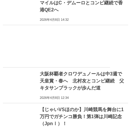
マイルはC・デムーロとコンビ継続で香
港QE2へ
2026年4月8日 14:32
大阪杯覇者クロワデュノールは中3週で
天皇賞・春へ 北村友とコンビ継続 父
キタサンブラックが歩んだ道
2026年4月8日 12:34
【じゃいVSほのか】川崎競馬を舞台に1
万円でガチンコ勝負！第1弾は川崎記念
（JpnⅠ）！