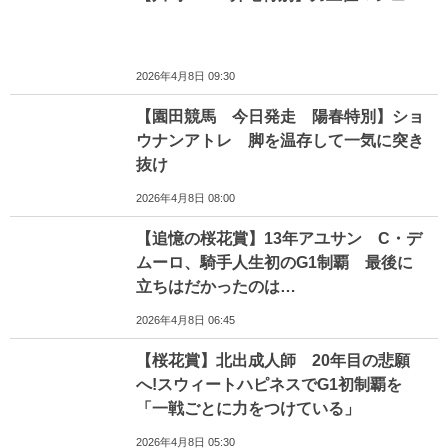
2026年4月8日 09:30
【園田競馬 今日発走 陽春特別】ショ
ウナンアトレ 脚を温存して一気に突き
抜け
2026年4月8日 08:00
【追憶の桜花賞】13年アユサン C・デ
ムーロ、騎手人生初のG1制覇 最後に
立ちはだかったのは…
2026年4月8日 06:45
【桜花賞】北出成人師 20年目の悲願
へ!スウィートハピネスでG1初制覇を
「一戦ごとに力をつけている」
2026年4月8日 05:30