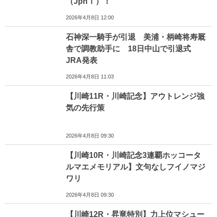
（JpnⅠ）！
2026年4月8日 12:00
石神深一騎手が引退 美浦・柄崎将寿厩
舎で調教助手に 18日中山で引退式
JRA発表
2026年4月8日 11:03
【川崎11R・川崎記念】アウトレンジ強
気の先行策
2026年4月8日 09:30
【川崎10R・川崎記念3連覇ホッコータ
ルマエメモリアル】文句なしフイノマジ
ワリ
2026年4月8日 09:30
【川崎12R・昇竜特別】力上位マシュー