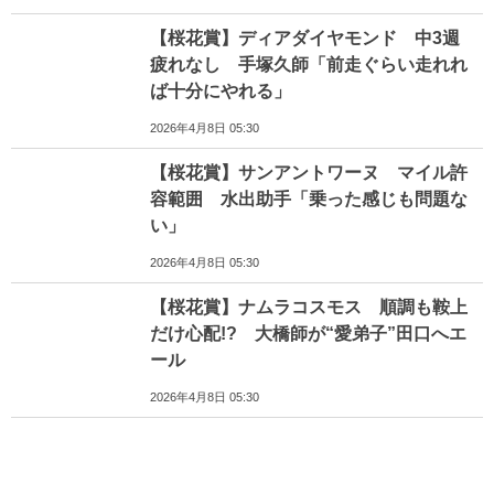
【桜花賞】ディアダイヤモンド 中3週
疲れなし 手塚久師「前走ぐらい走れれ
ば十分にやれる」
2026年4月8日 05:30
【桜花賞】サンアントワーヌ マイル許
容範囲 水出助手「乗った感じも問題な
い」
2026年4月8日 05:30
【桜花賞】ナムラコスモス 順調も鞍上
だけ心配!? 大橋師が“愛弟子”田口へエ
ール
2026年4月8日 05:30