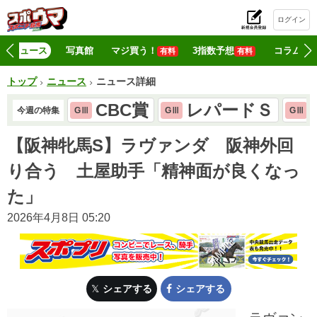
ログイン
初
ニュース
写真館
マジ買う！
3指数予想
コラム
有料
有料
トップ
ニュース
ニュース詳細
CBC賞
レパードＳ
今週の特集
GⅢ
GⅢ
GⅢ
【阪神牝馬S】ラヴァンダ 阪神外回
り合う 土屋助手「精神面が良くなっ
た」
2026年4月8日 05:20
シェアする
シェアする