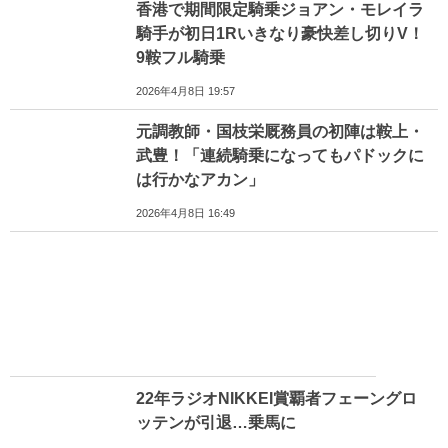
香港で期間限定騎乗ジョアン・モレイラ
騎手が初日1Rいきなり豪快差し切りV！
9鞍フル騎乗
2026年4月8日 19:57
元調教師・国枝栄厩務員の初陣は鞍上・
武豊！「連続騎乗になってもパドックに
は行かなアカン」
2026年4月8日 16:49
22年ラジオNIKKEI賞覇者フェーングロ
ッテンが引退…乗馬に