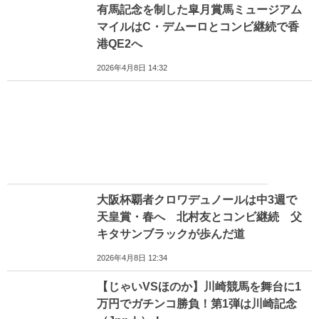
有馬記念を制した皐月賞馬ミュージアム
マイルはC・デムーロとコンビ継続で香
港QE2へ
2026年4月8日 14:32
大阪杯覇者クロワデュノールは中3週で
天皇賞・春へ 北村友とコンビ継続 父
キタサンブラックが歩んだ道
2026年4月8日 12:34
【じゃいVSほのか】川崎競馬を舞台に1
万円でガチンコ勝負！第1弾は川崎記念