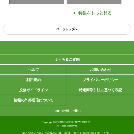
特集をもっと見る
ページトップへ
よくあるご質問
ヘルプ
お問い合わせ
利用規約
プライバシーポリシー
投稿ガイドライン
特定商取引法に基づく表記
情報の外部送信について
sponichi-keiba
Copyright © SPORTS NIPPON NEWSPAPERS.
All Rights Reserved.
Sponichi Annexに掲載の記事・写真・カット等の転載を禁じます。