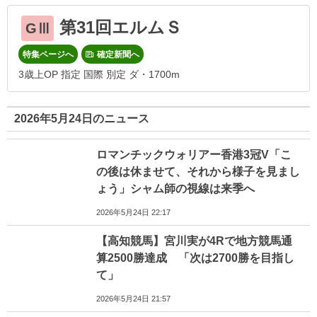
第31回エルムＳ
GⅢ
特集ページへ
確定新聞へ
3歳上OP 指定 国際 別定 ダ・1700m
2026年5月24日のニュース
ロマンチックウォリアー香港3冠V「こ
の後は休ませて、それから様子を見まし
ょう」シャム師の視線は来季へ
2026年5月24日 22:17
【高知競馬】宮川実が4Rで地方競馬通
算2500勝達成 「次は2700勝を目指し
て」
2026年5月24日 21:57