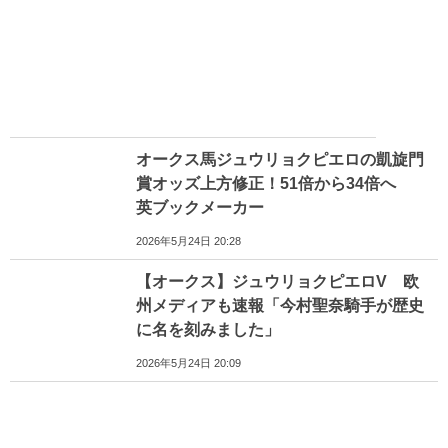
オークス馬ジュウリョクピエロの凱旋門
賞オッズ上方修正！51倍から34倍へ
英ブックメーカー
2026年5月24日 20:28
【オークス】ジュウリョクピエロV 欧
州メディアも速報「今村聖奈騎手が歴史
に名を刻みました」
2026年5月24日 20:09