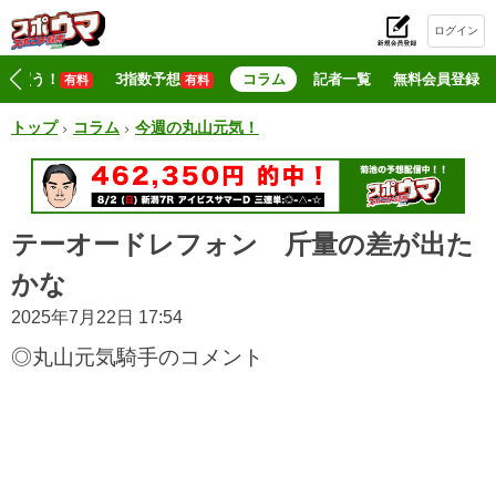
ログイン
初
マジ買う！
3指数予想
コラム
記者一覧
無料会員登録
有料
有料
トップ
コラム
今週の丸山元気！
テーオードレフォン 斤量の差が出た
かな
2025年7月22日 17:54
◎丸山元気騎手のコメント