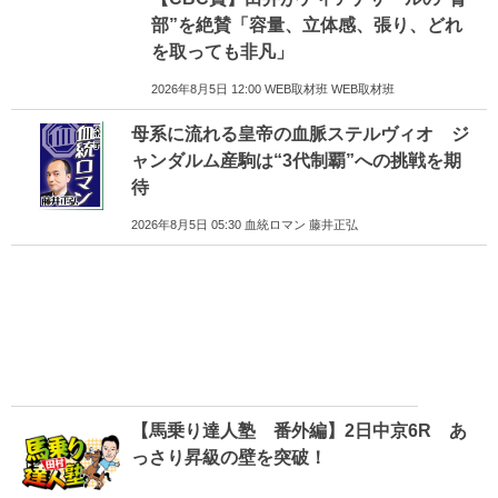
部”を絶賛「容量、立体感、張り、どれ
を取っても非凡」
2026年8月5日 12:00 WEB取材班 WEB取材班
母系に流れる皇帝の血脈ステルヴィオ ジ
ャンダルム産駒は“3代制覇”への挑戦を期
待
2026年8月5日 05:30 血統ロマン 藤井正弘
【馬乗り達人塾 番外編】2日中京6R あ
っさり昇級の壁を突破！