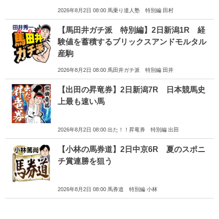
2026年8月2日 08:00 馬乗り達人塾 特別編 田村
【馬田井ガチ派 特別編】2日新潟1R 経
験値を蓄積するブリックスアンドモルタル
産駒
2026年8月2日 08:00 馬田井ガチ派 特別編 田井
【出田の昇竜券】2日新潟7R 日本競馬史
上最も速い馬
2026年8月2日 08:00 出た！！昇竜券 特別編 出田
【小林の馬券道】2日中京6R 夏のスポニ
チ賞連勝を狙う
2026年8月2日 08:00 馬券道 特別編 小林