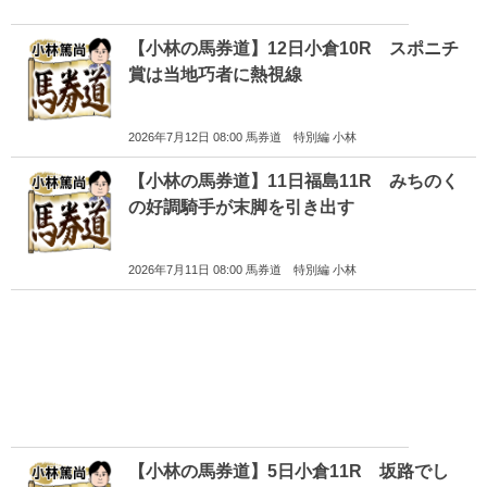
【小林の馬券道】12日小倉10R スポニチ
賞は当地巧者に熱視線
2026年7月12日 08:00 馬券道 特別編 小林
【小林の馬券道】11日福島11R みちのく
の好調騎手が末脚を引き出す
2026年7月11日 08:00 馬券道 特別編 小林
【小林の馬券道】5日小倉11R 坂路でし