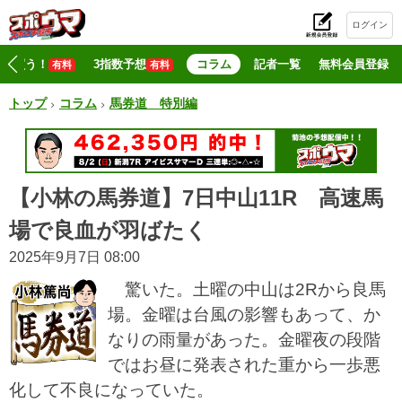
ログイン
初
マジ買う！
3指数予想
コラム
記者一覧
無料会員登録
有料
有料
トップ
コラム
馬券道 特別編
【小林の馬券道】7日中山11R 高速馬
場で良血が羽ばたく
2025年9月7日 08:00
驚いた。土曜の中山は2Rから良馬
場。金曜は台風の影響もあって、か
なりの雨量があった。金曜夜の段階
ではお昼に発表された重から一歩悪
化して不良になっていた。