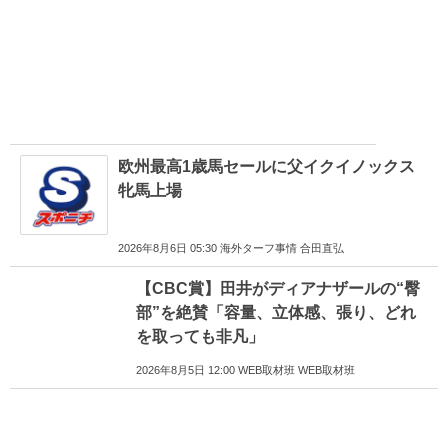
欧州最高1歳馬セールに父イクイノックス
牝馬上場
2026年8月6日 05:30 海外ターフ事情 合田直弘
【CBC賞】田井がディアナザールの“臀
部”を絶賛「容量、立体感、張り、どれ
を取っても非凡」
2026年8月5日 12:00 WEB取材班 WEB取材班