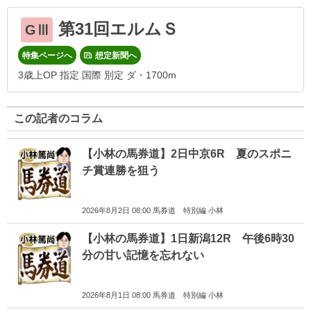
第31回エルムＳ
GⅢ
特集ページへ
想定新聞へ
3歳上OP 指定 国際 別定 ダ・1700m
この記者のコラム
【小林の馬券道】2日中京6R 夏のスポニ
チ賞連勝を狙う
2026年8月2日 08:00 馬券道 特別編 小林
【小林の馬券道】1日新潟12R 午後6時30
分の甘い記憶を忘れない
2026年8月1日 08:00 馬券道 特別編 小林