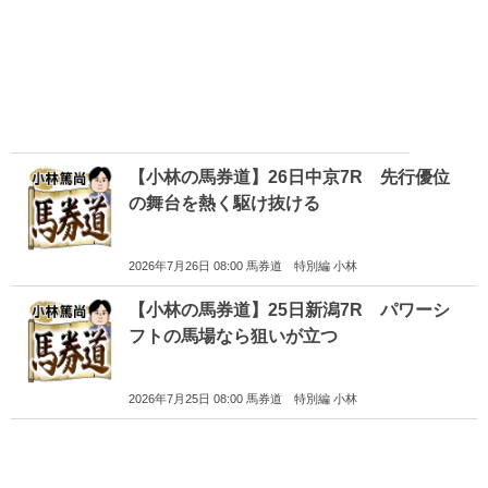
【小林の馬券道】26日中京7R 先行優位
の舞台を熱く駆け抜ける
2026年7月26日 08:00 馬券道 特別編 小林
【小林の馬券道】25日新潟7R パワーシ
フトの馬場なら狙いが立つ
2026年7月25日 08:00 馬券道 特別編 小林