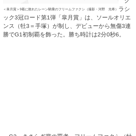
ク
ラシ
＜皐月賞＞9着に敗れたレーン騎乗のフリームファクシ（撮影・河野 光希）
ック3冠ロード第1弾「皐月賞」は、ソールオリエ
ンス（牡3＝手塚）が制し、デビューから無傷3連
勝でG1初制覇を飾った。勝ち時計は2分0秒6。