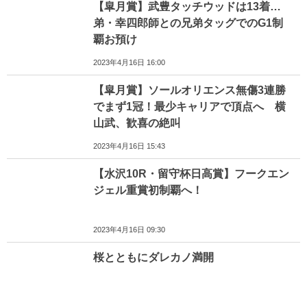
【皐月賞】武豊タッチウッドは13着…
弟・幸四郎師との兄弟タッグでのG1制
覇お預け
2023年4月16日 16:00
【皐月賞】ソールオリエンス無傷3連勝
でまず1冠！最少キャリアで頂点へ 横
山武、歓喜の絶叫
2023年4月16日 15:43
【水沢10R・留守杯日高賞】フークエン
ジェル重賞初制覇へ！
2023年4月16日 09:30
桜とともにダレカノ満開