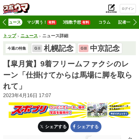
ログイン
初
ニュース
マジ買う！
3指数予想
コラム
記者一覧
有料
有料
トップ
ニュース
ニュース詳細
札幌記念
中京記念
今週の特集
GⅡ
GⅢ
【皐月賞】9着フリームファクシのレ
ーン「仕掛けてからは馬場に脚を取ら
れて」
2023年4月16日 17:07
シェアする
シェアする