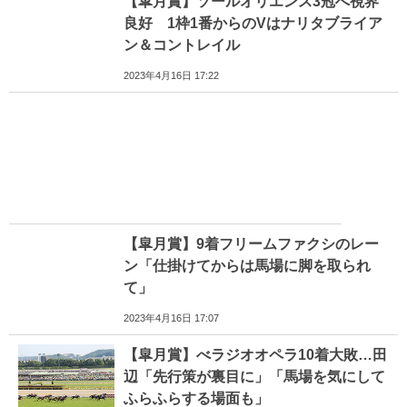
【皐月賞】ソールオリエンス3冠へ視界
良好 1枠1番からのVはナリタブライア
ン＆コントレイル
2023年4月16日 17:22
【皐月賞】9着フリームファクシのレー
ン「仕掛けてからは馬場に脚を取られ
て」
2023年4月16日 17:07
【皐月賞】べラジオオペラ10着大敗…田
辺「先行策が裏目に」「馬場を気にして
ふらふらする場面も」