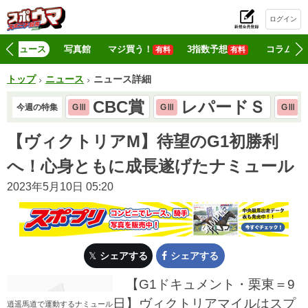
ログイン
初
ニュース
写真館
マジ買う！
3指数予想
コラム
有料
有料
トップ
ニュース
ニュース詳細
CBC賞
レパードＳ
今週の特集
GⅢ
GⅢ
GⅢ
【ヴィクトリアM】待望のG1初勝利
へ！心身ともに成長遂げたナミュール
2023年5月10日 05:20
シェアする
シェアする
【G1ドキュメント・栗東＝9
日】ヴィクトリアマイルはスプ
逍遥馬道で運動するナミュール