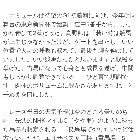
ナミュールは待望のG1初勝利に向け、今年は同
舞台の東京新聞杯で始動。道中5番手から、しっ
かり伸びて2着だった。高野師は「若い時は競馬
が上手じゃなかったけど、ゲートを出たし、いい
位置で人馬の呼吸も取れて、最後も脚を伸ばして
いました。いい競馬だったと思います」と収穫を
挙げた。古馬になって心身とも成長を遂げ、中間
もしっかり調整できている。「ひと言で順調で
す。肉体のボリュームに豊かさがありますね」と
手応えを口にした。
レース当日の天気予報は今のところ曇りのち
雨。先週のNHKマイルC（やや重）のように渋っ
た馬場も想定される。「良馬場でやりたいけど仕
方ない。ただ、エリザベス女王杯（重馬場、5