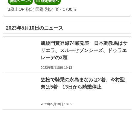
特集ページへ
確定新聞へ
3歳上OP 指定 国際 別定 ダ・1700m
2023年5月10日のニュース
凱旋門賞登録74頭発表 日本調教馬はサ
リエラ、スルーセブンシーズ、ドゥラエ
レーデの3頭
2023年5月10日 19:13
笠松で騎乗の永島まなみは2着、今村聖
奈は5着 13日から騎乗停止
2023年5月10日 18:05