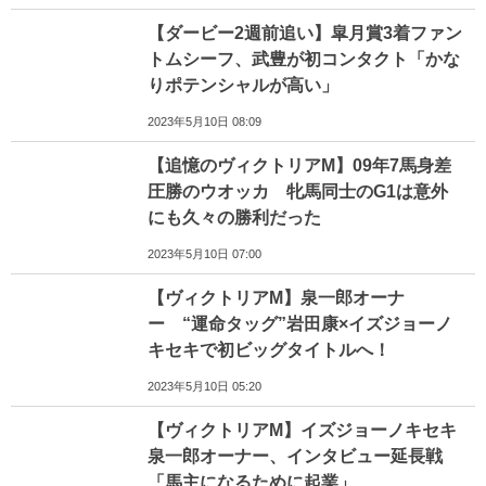
【ダービー2週前追い】皐月賞3着ファン
トムシーフ、武豊が初コンタクト「かな
りポテンシャルが高い」
2023年5月10日 08:09
【追憶のヴィクトリアM】09年7馬身差
圧勝のウオッカ 牝馬同士のG1は意外
にも久々の勝利だった
2023年5月10日 07:00
【ヴィクトリアM】泉一郎オーナ
ー “運命タッグ”岩田康×イズジョーノ
キセキで初ビッグタイトルへ！
2023年5月10日 05:20
【ヴィクトリアM】イズジョーノキセキ
泉一郎オーナー、インタビュー延長戦
「馬主になるために起業」