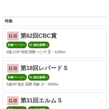
特集
第62回CBC賞
GⅢ
特集ページへ
確定新聞へ
3歳上OP 特指 国際 ハンデ 芝・1200m
第18回レパードＳ
GⅢ
特集ページへ
確定新聞へ
3歳OP 指定 国際 馬齢 ダ・1800m
第31回エルムＳ
GⅢ