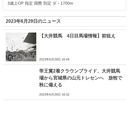
3歳上OP 指定 国際 別定 ダ・1700m
2023年6月29日のニュース
【大井競馬 4日目馬場情報】前狙え
2023年6月29日 16:44
帝王賞2着クラウンプライド、大井競馬
場から宮城県の山元トレセンへ 放牧で
秋に備える
2023年6月29日 16:32