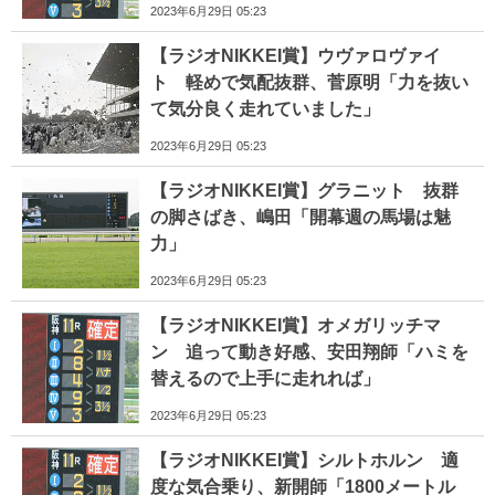
2023年6月29日 05:23
【ラジオNIKKEI賞】ウヴァロヴァイ
ト 軽めで気配抜群、菅原明「力を抜い
て気分良く走れていました」
2023年6月29日 05:23
【ラジオNIKKEI賞】グラニット 抜群
の脚さばき、嶋田「開幕週の馬場は魅
力」
2023年6月29日 05:23
【ラジオNIKKEI賞】オメガリッチマ
ン 追って動き好感、安田翔師「ハミを
替えるので上手に走れれば」
2023年6月29日 05:23
【ラジオNIKKEI賞】シルトホルン 適
度な気合乗り、新開師「1800メートル