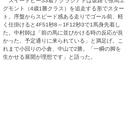
スイートピーS3着アグラシアドは坂路で僚馬エ
グモント（4歳1勝クラス）を追走する形でスター
ト。序盤からスピード感ある走りでゴール前、軽
く仕掛けると4F51秒8～1F12秒3で1馬身先着し
た。中村師は「前の馬に並びかける時の反応が良
かった。予定通りに来られている」と満足げ。こ
れまで小回りの小倉、中山で2勝。「一瞬の脚を
生かせる展開が理想です」と語った。