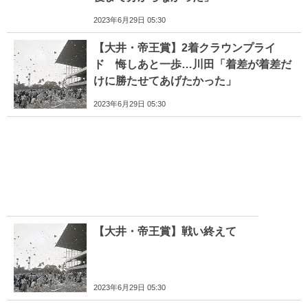
2023年6月29日 05:30
【大井・帝王賞】2着クラウンプライ
ド 悔しあと一歩…川田「着差が着差だ
けに勝たせてあげたかった」
2023年6月29日 05:30
【大井・帝王賞】戦い終えて
2023年6月29日 05:30