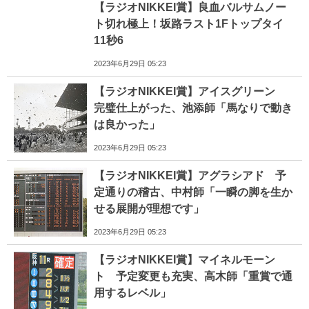
【ラジオNIKKEI賞】良血バルサムノー
ト切れ極上！坂路ラスト1Fトップタイ
11秒6
2023年6月29日 05:23
【ラジオNIKKEI賞】アイスグリーン
完璧仕上がった、池添師「馬なりで動き
は良かった」
2023年6月29日 05:23
【ラジオNIKKEI賞】アグラシアド 予
定通りの稽古、中村師「一瞬の脚を生か
せる展開が理想です」
2023年6月29日 05:23
【ラジオNIKKEI賞】マイネルモーン
ト 予定変更も充実、高木師「重賞で通
用するレベル」