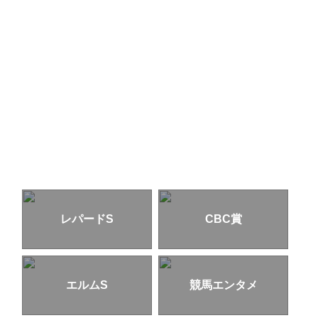
レパードS
CBC賞
エルムS
競馬エンタメ