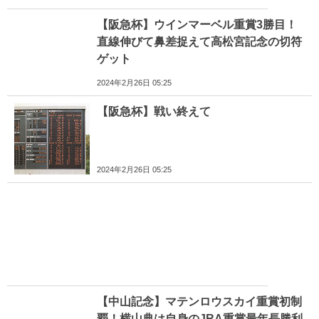
【阪急杯】ウインマーベル重賞3勝目！
直線伸びて鼻差捉えて高松宮記念の切符
ゲット
2024年2月26日 05:25
【阪急杯】戦い終えて
2024年2月26日 05:25
【中山記念】マテンロウスカイ重賞初制
覇！横山典は自身のJRA重賞最年長勝利