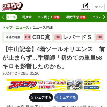
ログイン
初
ニュース
写真館
マジ買う！
3指数予想
コラム
有料
有料
トップ
ニュース
ニュース詳細
CBC賞
レパードＳ
今週の特集
GⅢ
GⅢ
GⅢ
【中山記念】4着ソールオリエンス 前
が止まらず…手塚師「初めての重量58
キロも影響したのかも」
2024年2月26日 05:20
シェアする
シェアする