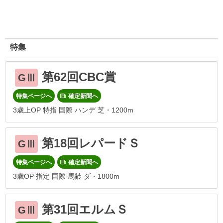
特集
第62回CBC賞
GⅢ
特集ページへ
確定新聞へ
3歳上OP 特指 国際 ハンデ 芝・1200m
第18回レパードＳ
GⅢ
特集ページへ
確定新聞へ
3歳OP 指定 国際 馬齢 ダ・1800m
第31回エルムＳ
GⅢ